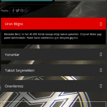
Paylaş
Ürün Bilgisi
Mercedes Benz' in her 45.000 Km'de tavsiye ettiği bakım paketidir. Orijinal Motor yağı
paket dahilindedir. Paket harici istekleriniz için iletişime geçiniz.
Yorumlar
Taksit Seçenekleri
Bu ürüne ilk yorumu siz yapın!
Önerileriniz
Yorum Yaz
Bu ürünün fiyat bilgisi, resim, ürün açıklamalarında ve diğer
konularda yetersiz gördüğünüz noktaları öneri formunu kullanarak
tarafımıza iletebilirsiniz.