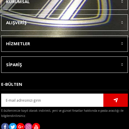
KURUMSAL
Görüş ve önerileriniz için teşekkür ederiz.
Ürün resmi kalitesiz, bozuk veya görüntülenemiyor.
ALIŞVERİŞ
Ürün açıklamasında eksik bilgiler bulunuyor.
Ürün bilgilerinde hatalar bulunuyor.
HİZMETLER
Ürün fiyatı diğer sitelerden daha pahalı.
Bu ürüne benzer farklı alternatifler olmalı.
SİPARİŞ
E-BÜLTEN
Gönder
E-bültenimize kayıt olarak indirimli, yeni ve güncel fırsatlar hakkında e-posta aracılığı ile
bilgilendirilirsiniz.