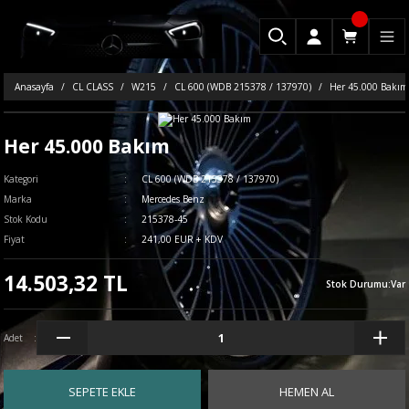
Anasayfa
CL CLASS
W215
CL 600 (WDB 215378 / 137970)
Her 45.000 Bakım
Her 45.000 Bakım
Kategori
CL 600 (WDB 215378 / 137970)
Marka
Mercedes Benz
Stok Kodu
215378-45
Fiyat
241,00 EUR + KDV
14.503,32 TL
Stok Durumu
:
Var
Adet
SEPETE EKLE
HEMEN AL