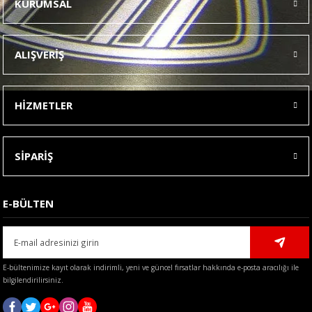
KURUMSAL
Görüş ve önerileriniz için teşekkür ederiz.
Ürün resmi kalitesiz, bozuk veya görüntülenemiyor.
ALIŞVERİŞ
Ürün açıklamasında eksik bilgiler bulunuyor.
Ürün bilgilerinde hatalar bulunuyor.
HİZMETLER
Ürün fiyatı diğer sitelerden daha pahalı.
Bu ürüne benzer farklı alternatifler olmalı.
SİPARİŞ
E-BÜLTEN
Gönder
E-bültenimize kayıt olarak indirimli, yeni ve güncel fırsatlar hakkında e-posta aracılığı ile
bilgilendirilirsiniz.