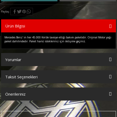
Paylaş
Ürün Bilgisi
Mercedes Benz' in her 45.000 Km'de tavsiye ettiği bakım paketidir. Orijinal Motor yağı
paket dahilindedir. Paket harici istekleriniz için iletişime geçiniz.
Yorumlar
Taksit Seçenekleri
Bu ürüne ilk yorumu siz yapın!
Önerileriniz
Yorum Yaz
Bu ürünün fiyat bilgisi, resim, ürün açıklamalarında ve diğer
konularda yetersiz gördüğünüz noktaları öneri formunu kullanarak
tarafımıza iletebilirsiniz.