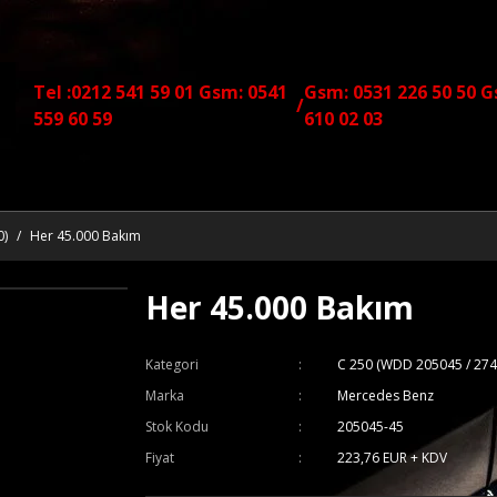
Tel :0212 541 59 01 Gsm: 0541
Gsm: 0531 226 50 50 G
/
559 60 59
610 02 03
0)
Her 45.000 Bakım
Her 45.000 Bakım
Kategori
C 250 (WDD 205045 / 274
Marka
Mercedes Benz
Stok Kodu
205045-45
Fiyat
223,76 EUR + KDV