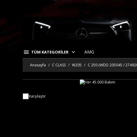
AMG
TÜM KATEGORİLER
Anasayfa
C CLASS
W205
C 250 (WDD 205045 / 27492
Karşılaştır