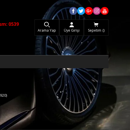
sm: 0539
Arama Yap
Üye Girişi
Sepetim
920)