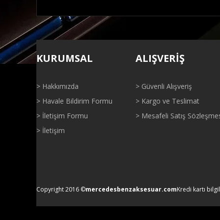
Bu ürünün fiyat bilgisi, resim, ürün açıklamalarında ve di
Görüş ve önerileriniz için teşekkür ederiz.
KURUMSAL
ALIŞVERİŞ
Ürün resmi kalitesiz, bozuk veya görüntülenemiyor.
Ürün açıklamasında eksik bilgiler bulunuyor.
> Hakkımızda
> Güvenli Alışveriş
Ürün bilgilerinde hatalar bulunuyor.
> Havale Bildirim Formu
> Kargo ve Teslimat
Ürün fiyatı diğer sitelerden daha pahalı.
> İletişim Formu
> Mesafeli Satış Sözleşme
Bu ürüne benzer farklı alternatifler olmalı.
> İletişim
Copyright 2016 ©
mercedesbenzaksesuar.com
Kredi kartı bilgi