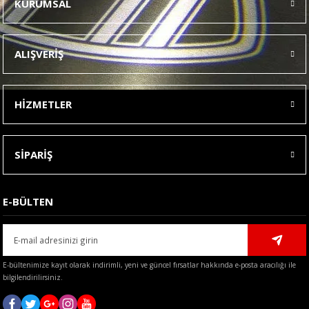
KURUMSAL
Görüş ve önerileriniz için teşekkür ederiz.
Ürün resmi kalitesiz, bozuk veya görüntülenemiyor.
ALIŞVERİŞ
Ürün açıklamasında eksik bilgiler bulunuyor.
Ürün bilgilerinde hatalar bulunuyor.
HİZMETLER
Ürün fiyatı diğer sitelerden daha pahalı.
Bu ürüne benzer farklı alternatifler olmalı.
SİPARİŞ
E-BÜLTEN
Gönder
E-bültenimize kayıt olarak indirimli, yeni ve güncel fırsatlar hakkında e-posta aracılığı ile
bilgilendirilirsiniz.