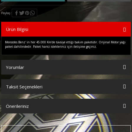
Paylaş
Ürün Bilgisi
Mercedes Benz' in her 45.000 Km'de tavsiye ettiği bakım paketidir. Orijinal Motor yağı
paket dahilindedir. Paket harici istekleriniz için iletişime geçiniz.
Yorumlar
Taksit Seçenekleri
Bu ürüne ilk yorumu siz yapın!
Önerileriniz
Yorum Yaz
Bu ürünün fiyat bilgisi, resim, ürün açıklamalarında ve diğer
konularda yetersiz gördüğünüz noktaları öneri formunu kullanarak
tarafımıza iletebilirsiniz.