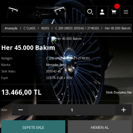
Anasayfa
C CLASS
W205
C 200 (WDD 205042 / 274920)
Her 45.000 Bakım
Her 45.000 Bakım
Kategori
C 200 (WDD 205042 / 274920)
Marka
Mercedes Benz
Stok Kodu
205042-45
Fiyat
223,76 EUR + KDV
13.466,00 TL
Stok Durumu
:
Var
Adet
SEPETE EKLE
HEMEN AL