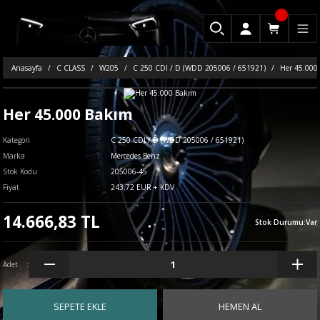
Anasayfa
C CLASS
W205
C 250 CDI / D (WDD 205006 / 651921)
Her 45.000
Her 45.000 Bakım
Kategori
C 250 CDI / D (WDD 205006 / 651921)
Marka
Mercedes Benz
Stok Kodu
205006-45
Fiyat
243,72 EUR + KDV
14.666,83 TL
Stok Durumu
:
Var
Adet
SEPETE EKLE
HEMEN AL