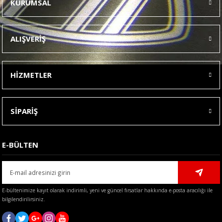
KURUMSAL
Görüş ve önerileriniz için teşekkür ederiz.
Ürün resmi kalitesiz, bozuk veya görüntülenemiyor.
ALIŞVERİŞ
Ürün açıklamasında eksik bilgiler bulunuyor.
Ürün bilgilerinde hatalar bulunuyor.
HİZMETLER
Ürün fiyatı diğer sitelerden daha pahalı.
Bu ürüne benzer farklı alternatifler olmalı.
SİPARİŞ
E-BÜLTEN
Gönder
E-bültenimize kayıt olarak indirimli, yeni ve güncel fırsatlar hakkında e-posta aracılığı ile
bilgilendirilirsiniz.