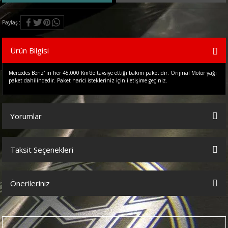
Paylaş
Ürün Bilgisi
Mercedes Benz' in her 45.000 Km'de tavsiye ettiği bakım paketidir. Orijinal Motor yağı
paket dahilindedir. Paket harici istekleriniz için iletişime geçiniz.
Yorumlar
Taksit Seçenekleri
Bu ürüne ilk yorumu siz yapın!
Önerileriniz
Yorum Yaz
Bu ürünün fiyat bilgisi, resim, ürün açıklamalarında ve diğer
konularda yetersiz gördüğünüz noktaları öneri formunu kullanarak
tarafımıza iletebilirsiniz.