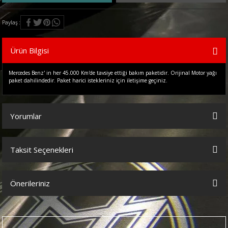
Paylaş
Ürün Bilgisi
Mercedes Benz' in her 45.000 Km'de tavsiye ettiği bakım paketidir. Orijinal Motor yağı
paket dahilindedir. Paket harici istekleriniz için iletişime geçiniz.
Yorumlar
Taksit Seçenekleri
Bu ürüne ilk yorumu siz yapın!
Önerileriniz
Yorum Yaz
Bu ürünün fiyat bilgisi, resim, ürün açıklamalarında ve diğer
konularda yetersiz gördüğünüz noktaları öneri formunu kullanarak
tarafımıza iletebilirsiniz.