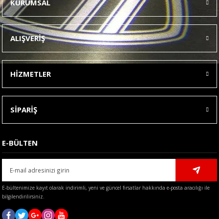
KURUMSAL
Görüş ve önerileriniz için teşekkür ederiz.
Ürün resmi kalitesiz, bozuk veya görüntülenemiyor.
ALIŞVERİŞ
Ürün açıklamasında eksik bilgiler bulunuyor.
Ürün bilgilerinde hatalar bulunuyor.
HİZMETLER
Ürün fiyatı diğer sitelerden daha pahalı.
Bu ürüne benzer farklı alternatifler olmalı.
SİPARİŞ
E-BÜLTEN
Gönder
E-bültenimize kayıt olarak indirimli, yeni ve güncel fırsatlar hakkında e-posta aracılığı ile
bilgilendirilirsiniz.