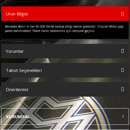
Ürün Bilgisi
Mercedes Benz' in her 45.000 Km'de tavsiye ettiği bakım paketidir. Orijinal Motor yağı
paket dahilindedir. Paket harici istekleriniz için iletişime geçiniz.
Yorumlar
Taksit Seçenekleri
Bu ürüne ilk yorumu siz yapın!
Önerileriniz
Yorum Yaz
Bu ürünün fiyat bilgisi, resim, ürün açıklamalarında ve diğer
konularda yetersiz gördüğünüz noktaları öneri formunu kullanarak
tarafımıza iletebilirsiniz.
KURUMSAL
Görüş ve önerileriniz için teşekkür ederiz.