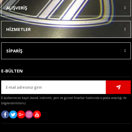
Ürün resmi kalitesiz, bozuk veya görüntülenemiyor.
ALIŞVERİŞ
Ürün açıklamasında eksik bilgiler bulunuyor.
Ürün bilgilerinde hatalar bulunuyor.
HİZMETLER
Ürün fiyatı diğer sitelerden daha pahalı.
Bu ürüne benzer farklı alternatifler olmalı.
SİPARİŞ
E-BÜLTEN
Gönder
E-bültenimize kayıt olarak indirimli, yeni ve güncel fırsatlar hakkında e-posta aracılığı ile
bilgilendirilirsiniz.