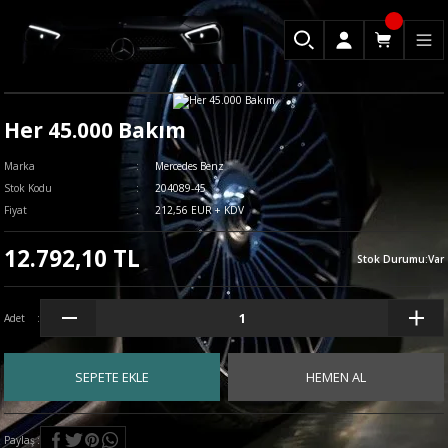
Her 45.000 Bakım
Marka
Mercedes Benz
Stok Kodu
204089-45
Fiyat
212,56 EUR + KDV
12.792,10 TL
Stok Durumu
:
Var
Adet
SEPETE EKLE
HEMEN AL
Paylaş