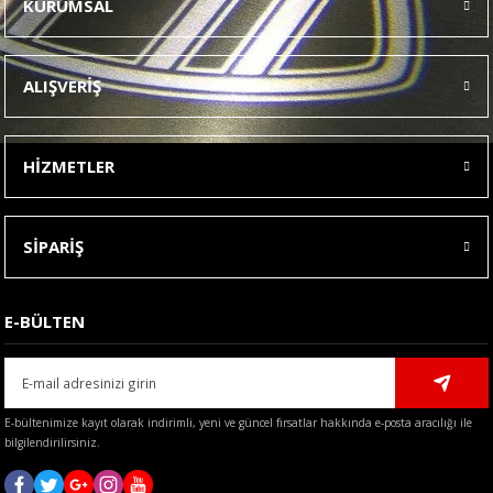
KURUMSAL
Görüş ve önerileriniz için teşekkür ederiz.
Ürün resmi kalitesiz, bozuk veya görüntülenemiyor.
ALIŞVERİŞ
Ürün açıklamasında eksik bilgiler bulunuyor.
Ürün bilgilerinde hatalar bulunuyor.
HİZMETLER
Ürün fiyatı diğer sitelerden daha pahalı.
Bu ürüne benzer farklı alternatifler olmalı.
SİPARİŞ
E-BÜLTEN
Gönder
E-bültenimize kayıt olarak indirimli, yeni ve güncel fırsatlar hakkında e-posta aracılığı ile
bilgilendirilirsiniz.