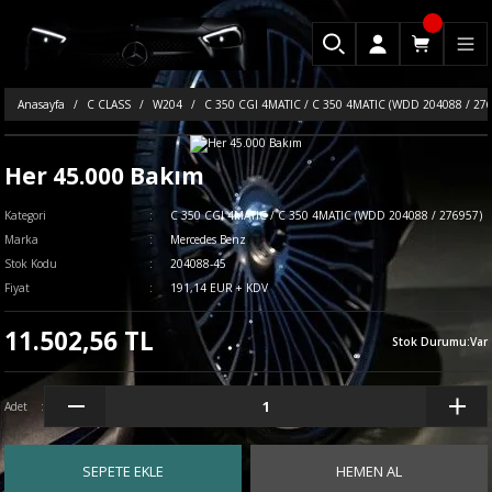
Anasayfa
C CLASS
W204
C 350 CGI 4MATIC / C 350 4MATIC (WDD 204088 / 27
Her 45.000 Bakım
Kategori
C 350 CGI 4MATIC / C 350 4MATIC (WDD 204088 / 276957)
Marka
Mercedes Benz
Stok Kodu
204088-45
Fiyat
191,14 EUR + KDV
11.502,56 TL
Stok Durumu
:
Var
Adet
SEPETE EKLE
HEMEN AL