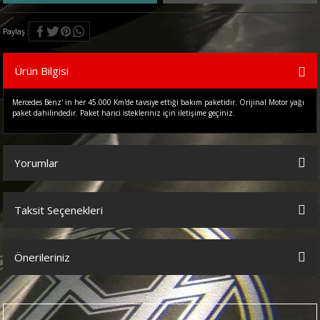
Paylaş
Ürün Bilgisi
Mercedes Benz' in her 45.000 Km'de tavsiye ettiği bakım paketidir. Orijinal Motor yağı
paket dahilindedir. Paket harici istekleriniz için iletişime geçiniz.
Yorumlar
Taksit Seçenekleri
Bu ürüne ilk yorumu siz yapın!
Önerileriniz
Yorum Yaz
Bu ürünün fiyat bilgisi, resim, ürün açıklamalarında ve diğer
konularda yetersiz gördüğünüz noktaları öneri formunu kullanarak
tarafımıza iletebilirsiniz.