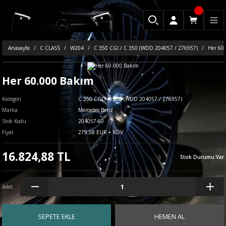
Anasayfa
C CLASS
W204
C 350 CGI / C 350 (WDD 204057 / 276957)
Her 60
Her 60.000 Bakım
Kategori
C 350 CGI / C 350 (WDD 204057 / 276957)
Marka
Mercedes Benz
Stok Kodu
204057-60
Fiyat
279,58 EUR + KDV
16.824,88 TL
Stok Durumu
:
Var
Adet
SEPETE EKLE
HEMEN AL