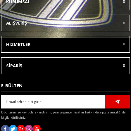
KURUMSAL
Görüş ve önerileriniz için teşekkür ederiz.
Ürün resmi kalitesiz, bozuk veya görüntülenemiyor.
ALIŞVERİŞ
Ürün açıklamasında eksik bilgiler bulunuyor.
Ürün bilgilerinde hatalar bulunuyor.
HİZMETLER
Ürün fiyatı diğer sitelerden daha pahalı.
Bu ürüne benzer farklı alternatifler olmalı.
SİPARİŞ
E-BÜLTEN
Gönder
E-bültenimize kayıt olarak indirimli, yeni ve güncel fırsatlar hakkında e-posta aracılığı ile
bilgilendirilirsiniz.