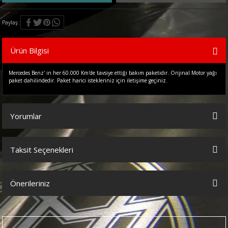
Paylaş
Ürün Bilgisi
Mercedes Benz' in her 60.000 Km'de tavsiye ettiği bakım paketidir. Orijinal Motor yağı
paket dahilindedir. Paket harici istekleriniz için iletişime geçiniz.
Yorumlar
Taksit Seçenekleri
Bu ürüne ilk yorumu siz yapın!
Önerileriniz
Yorum Yaz
Bu ürünün fiyat bilgisi, resim, ürün açıklamalarında ve diğer
konularda yetersiz gördüğünüz noktaları öneri formunu kullanarak
tarafımıza iletebilirsiniz.