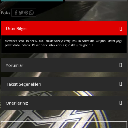
Paylaş
Ürün Bilgisi
Mercedes Benz' in her 60.000 Km'de tavsiye ettiği bakım paketidir. Orijinal Motor yağı
paket dahilindedir. Paket harici istekleriniz için iletişime geçiniz.
Yorumlar
Taksit Seçenekleri
Bu ürüne ilk yorumu siz yapın!
Önerileriniz
Yorum Yaz
Bu ürünün fiyat bilgisi, resim, ürün açıklamalarında ve diğer
konularda yetersiz gördüğünüz noktaları öneri formunu kullanarak
tarafımıza iletebilirsiniz.