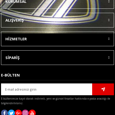
KURUMSAL
Görüş ve önerileriniz için teşekkür ederiz.
Ürün resmi kalitesiz, bozuk veya görüntülenemiyor.
ALIŞVERİŞ
Ürün açıklamasında eksik bilgiler bulunuyor.
Ürün bilgilerinde hatalar bulunuyor.
HİZMETLER
Ürün fiyatı diğer sitelerden daha pahalı.
Bu ürüne benzer farklı alternatifler olmalı.
SİPARİŞ
E-BÜLTEN
Gönder
E-bültenimize kayıt olarak indirimli, yeni ve güncel fırsatlar hakkında e-posta aracılığı ile
bilgilendirilirsiniz.