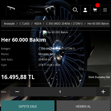
Anasayfa
C CLASS
W204
C 350 (WDD 204056 / 272961)
Her 60.000 Bakım
Her 60.000 Bakım
Kategori
C 350 (WDD 204056 / 272961)
Marka
Mercedes Benz
Stok Kodu
204056-60
Fiyat
274,11 EUR + KDV
16.495,88 TL
Stok Durumu
:
Var
Adet
SEPETE EKLE
HEMEN AL