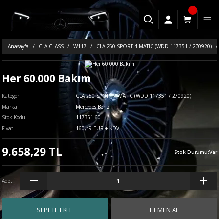
Anasayfa
CLA CLASS
W117
CLA 250 SPORT 4-MATIC (WDD 117351 / 270920)
Her 60.000 Bakım
Kategori
CLA 250 SPORT 4-MATIC (WDD 117351 / 270920)
Marka
Mercedes Benz
Stok Kodu
117351-60
Fiyat
160,49 EUR + KDV
9.658,29 TL
Stok Durumu
:
Var
Adet
SEPETE EKLE
HEMEN AL