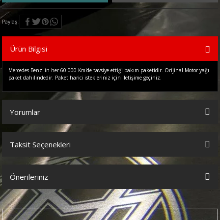
Paylaş
Ürün Bilgisi
Mercedes Benz' in her 60.000 Km'de tavsiye ettiği bakım paketidir. Orijinal Motor yağı
paket dahilindedir. Paket harici istekleriniz için iletişime geçiniz.
Yorumlar
Taksit Seçenekleri
Bu ürüne ilk yorumu siz yapın!
Önerileriniz
Yorum Yaz
Bu ürünün fiyat bilgisi, resim, ürün açıklamalarında ve diğer
konularda yetersiz gördüğünüz noktaları öneri formunu kullanarak
tarafımıza iletebilirsiniz.