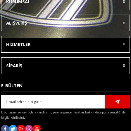
KURUMSAL
Görüş ve önerileriniz için teşekkür ederiz.
Ürün resmi kalitesiz, bozuk veya görüntülenemiyor.
ALIŞVERİŞ
Ürün açıklamasında eksik bilgiler bulunuyor.
Ürün bilgilerinde hatalar bulunuyor.
HİZMETLER
Ürün fiyatı diğer sitelerden daha pahalı.
Bu ürüne benzer farklı alternatifler olmalı.
SİPARİŞ
E-BÜLTEN
Gönder
E-bültenimize kayıt olarak indirimli, yeni ve güncel fırsatlar hakkında e-posta aracılığı ile
bilgilendirilirsiniz.