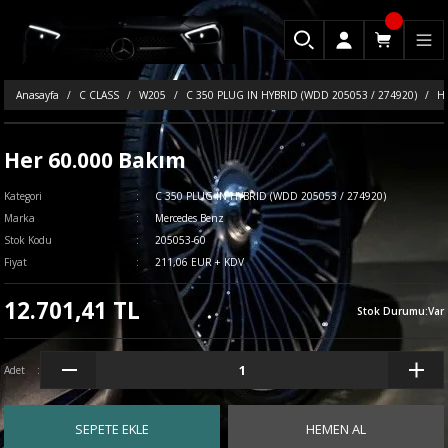
Anasayfa
C CLASS
W205
C 350 PLUG IN HYBRID (WDD 205053 / 274920)
He
Her 60.000 Bakım
Kategori
C 350 PLUG IN HYBRID (WDD 205053 / 274920)
Marka
Mercedes Benz
Stok Kodu
205053-60
Fiyat
211,06 EUR + KDV
12.701,41 TL
Stok Durumu
:
Var
Adet
SEPETE EKLE
HEMEN AL