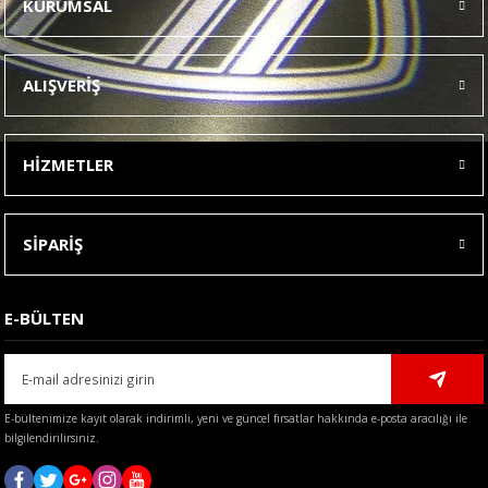
KURUMSAL
Görüş ve önerileriniz için teşekkür ederiz.
Ürün resmi kalitesiz, bozuk veya görüntülenemiyor.
ALIŞVERİŞ
Ürün açıklamasında eksik bilgiler bulunuyor.
Ürün bilgilerinde hatalar bulunuyor.
HİZMETLER
Ürün fiyatı diğer sitelerden daha pahalı.
Bu ürüne benzer farklı alternatifler olmalı.
SİPARİŞ
E-BÜLTEN
Gönder
E-bültenimize kayıt olarak indirimli, yeni ve güncel fırsatlar hakkında e-posta aracılığı ile
bilgilendirilirsiniz.