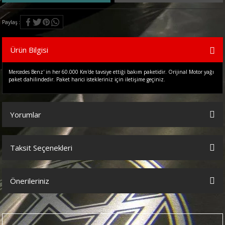
Paylaş
Ürün Bilgisi
Mercedes Benz' in her 60.000 Km'de tavsiye ettiği bakım paketidir. Orijinal Motor yağı
paket dahilindedir. Paket harici istekleriniz için iletişime geçiniz.
Yorumlar
Taksit Seçenekleri
Bu ürüne ilk yorumu siz yapın!
Önerileriniz
Yorum Yaz
Bu ürünün fiyat bilgisi, resim, ürün açıklamalarında ve diğer
konularda yetersiz gördüğünüz noktaları öneri formunu kullanarak
tarafımıza iletebilirsiniz.