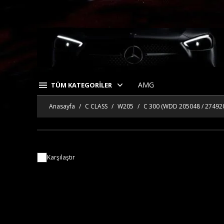
AMG
TÜM KATEGORİLER
Anasayfa
C CLASS
W205
C 300 (WDD 205048 / 27492
Karşılaştır