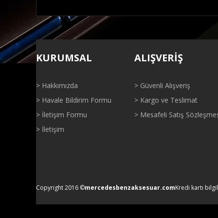
Bu ürünün fiyat bilgisi, resim, ürün açıklamalarında ve di
Görüş ve önerileriniz için teşekkür ederiz.
KURUMSAL
ALIŞVERİŞ
Ürün resmi kalitesiz, bozuk veya görüntülenemiyor.
Ürün açıklamasında eksik bilgiler bulunuyor.
> Hakkımızda
> Güvenli Alışveriş
Ürün bilgilerinde hatalar bulunuyor.
> Havale Bildirim Formu
> Kargo ve Teslimat
Ürün fiyatı diğer sitelerden daha pahalı.
> İletişim Formu
> Mesafeli Satış Sözleşme
Bu ürüne benzer farklı alternatifler olmalı.
> İletişim
Copyright 2016 ©
mercedesbenzaksesuar.com
Kredi kartı bilgi