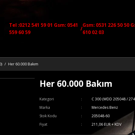
Tel :0212 541 59 01 Gsm: 0541
Gsm: 0531 226 50 50 G
/
559 60 59
610 02 03
0)
Her 60.000 Bakım
Her 60.000 Bakım
Kategori
C 300 (WDD 205048 / 274
Marka
Mercedes Benz
Stok Kodu
205048-60
Fiyat
211,06 EUR + KDV