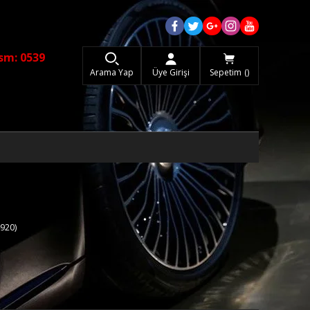
sm: 0539
Arama Yap
Üye Girişi
Sepetim
920)