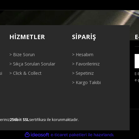
ğer konularda yetersiz gördüğünüz noktaları öneri formunu kullanarak tarafı
Bu ürüne ilk yorumu siz yapın!
HİZMETLER
SİPARİŞ
E
Yorum Yaz
> Bize Sorun
> Hesabım
> Sıkça Sorulan Sorular
> Favorileriniz
si
> Click & Collect
> Sepetiniz
E-
e-
> Kargo Takibi
Gönder
leriniz
256bit SSL
sertifikası ile korunmaktadır.
ile
ideasoft
e-