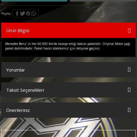
Paylaş
Ürün Bilgisi
Mercedes Benz' in her 60.000 Km'de tavsiye ettiği bakım paketidir. Orijinal Motor yağı
paket dahilindedir. Paket harici istekleriniz için iletişime geçiniz.
Yorumlar
Taksit Seçenekleri
Bu ürüne ilk yorumu siz yapın!
Önerileriniz
Yorum Yaz
Bu ürünün fiyat bilgisi, resim, ürün açıklamalarında ve diğer
konularda yetersiz gördüğünüz noktaları öneri formunu kullanarak
tarafımıza iletebilirsiniz.