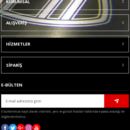
KURUMSAL
Görüş ve önerileriniz için teşekkür ederiz.
Ürün resmi kalitesiz, bozuk veya görüntülenemiyor.
ALIŞVERİŞ
Ürün açıklamasında eksik bilgiler bulunuyor.
Ürün bilgilerinde hatalar bulunuyor.
HİZMETLER
Ürün fiyatı diğer sitelerden daha pahalı.
Bu ürüne benzer farklı alternatifler olmalı.
SİPARİŞ
E-BÜLTEN
Gönder
E-bültenimize kayıt olarak indirimli, yeni ve güncel fırsatlar hakkında e-posta aracılığı ile
bilgilendirilirsiniz.