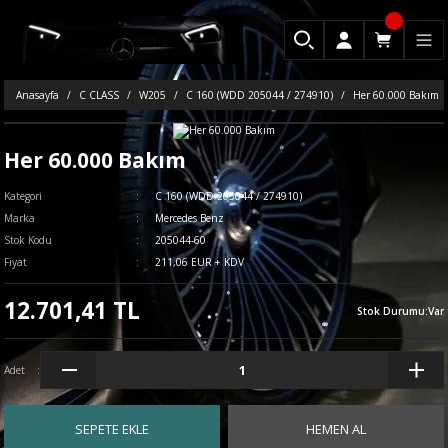
Anasayfa
C CLASS
W205
C 160 (WDD 205044 / 274910)
Her 60.000 Bakım
Her 60.000 Bakım
Kategori
C 160 (WDD 205044 / 274910)
Marka
Mercedes Benz
Stok Kodu
205044-60
Fiyat
211,06 EUR + KDV
12.701,41 TL
Stok Durumu
:
Var
Adet
SEPETE EKLE
HEMEN AL