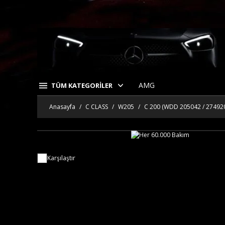
AMG
TÜM KATEGORİLER
Anasayfa
C CLASS
W205
C 200 (WDD 205042 / 27492
Karşılaştır