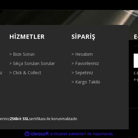
ğer konularda yetersiz gördüğünüz noktaları öneri formunu kullanarak tarafı
Bu ürüne ilk yorumu siz yapın!
HİZMETLER
SİPARİŞ
E
Yorum Yaz
> Bize Sorun
> Hesabım
> Sıkça Sorulan Sorular
> Favorileriniz
si
> Click & Collect
> Sepetiniz
E-
e-
> Kargo Takibi
Gönder
leriniz
256bit SSL
sertifikası ile korunmaktadır.
ile
ideasoft
e-