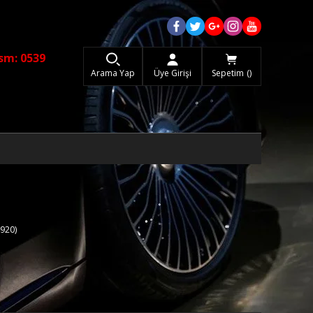
sm: 0539
Arama Yap
Üye Girişi
Sepetim
920)