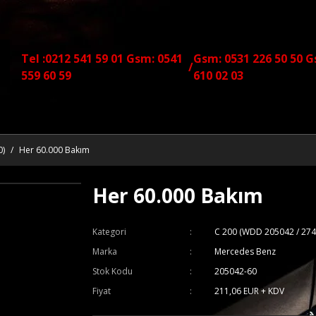
Tel :0212 541 59 01 Gsm: 0541
Gsm: 0531 226 50 50 G
/
559 60 59
610 02 03
0)
Her 60.000 Bakım
Her 60.000 Bakım
Kategori
C 200 (WDD 205042 / 274
Marka
Mercedes Benz
Stok Kodu
205042-60
Fiyat
211,06 EUR + KDV