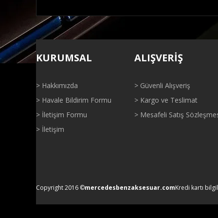
Bu ürünün fiyat bilgisi, resim, ürün açıklamalarında ve di
Görüş ve önerileriniz için teşekkür ederiz.
KURUMSAL
ALIŞVERİŞ
Ürün resmi kalitesiz, bozuk veya görüntülenemiyor.
Ürün açıklamasında eksik bilgiler bulunuyor.
> Hakkımızda
> Güvenli Alışveriş
Ürün bilgilerinde hatalar bulunuyor.
> Havale Bildirim Formu
> Kargo ve Teslimat
Ürün fiyatı diğer sitelerden daha pahalı.
> İletişim Formu
> Mesafeli Satış Sözleşme
Bu ürüne benzer farklı alternatifler olmalı.
> İletişim
Copyright 2016 ©
mercedesbenzaksesuar.com
Kredi kartı bilgi