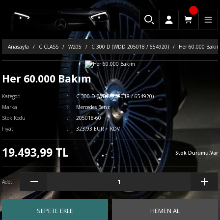
Anasayfa
C CLASS
W205
C 300 D (WDD 205018 / 654920)
Her 60.000 Bakı
Her 60.000 Bakım
Kategori
C 300 D (WDD 205018 / 654920)
Marka
Mercedes Benz
Stok Kodu
205018-60
Fiyat
323,93 EUR + KDV
19.493,99 TL
Stok Durumu
:
Var
Adet
SEPETE EKLE
HEMEN AL