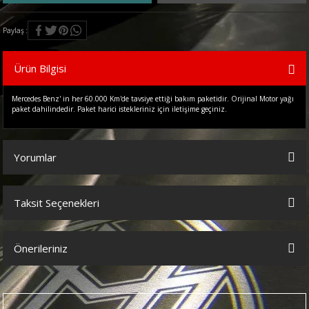
Paylaş
Ürün Bilgisi
Mercedes Benz' in her 60.000 Km'de tavsiye ettiği bakım paketidir. Orijinal Motor yağı
paket dahilindedir. Paket harici istekleriniz için iletişime geçiniz.
Yorumlar
Taksit Seçenekleri
Bu ürüne ilk yorumu siz yapın!
Önerileriniz
Yorum Yaz
Bu ürünün fiyat bilgisi, resim, ürün açıklamalarında ve diğer
konularda yetersiz gördüğünüz noktaları öneri formunu kullanarak
tarafımıza iletebilirsiniz.