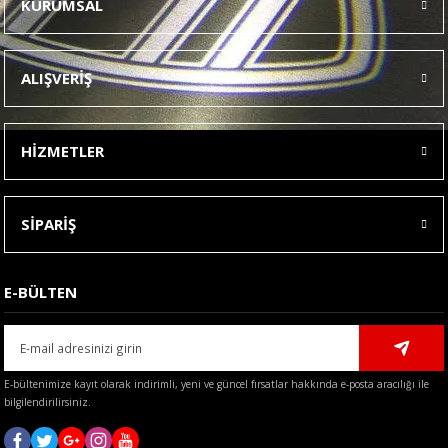
KURUMSAL
Görüş ve önerileriniz için teşekkür ederiz.
Ürün resmi kalitesiz, bozuk veya görüntülenemiyor.
ALIŞVERİŞ
Ürün açıklamasında eksik bilgiler bulunuyor.
Ürün bilgilerinde hatalar bulunuyor.
HİZMETLER
Ürün fiyatı diğer sitelerden daha pahalı.
Bu ürüne benzer farklı alternatifler olmalı.
SİPARİŞ
E-BÜLTEN
Gönder
E-bültenimize kayıt olarak indirimli, yeni ve güncel fırsatlar hakkında e-posta aracılığı ile
bilgilendirilirsiniz.