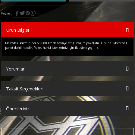
Paylaş
Ürün Bilgisi
Mercedes Benz' in her 60.000 Km'de tavsiye ettiği bakım paketidir. Orijinal Motor yağı
paket dahilindedir. Paket harici istekleriniz için iletişime geçiniz.
Yorumlar
Taksit Seçenekleri
Bu ürüne ilk yorumu siz yapın!
Önerileriniz
Yorum Yaz
Bu ürünün fiyat bilgisi, resim, ürün açıklamalarında ve diğer
konularda yetersiz gördüğünüz noktaları öneri formunu kullanarak
tarafımıza iletebilirsiniz.