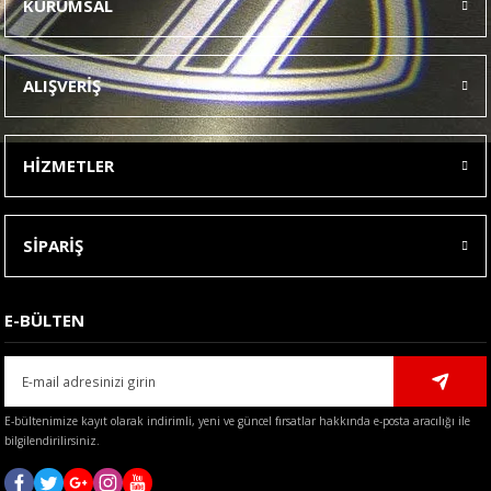
KURUMSAL
Görüş ve önerileriniz için teşekkür ederiz.
Ürün resmi kalitesiz, bozuk veya görüntülenemiyor.
ALIŞVERİŞ
Ürün açıklamasında eksik bilgiler bulunuyor.
Ürün bilgilerinde hatalar bulunuyor.
HİZMETLER
Ürün fiyatı diğer sitelerden daha pahalı.
Bu ürüne benzer farklı alternatifler olmalı.
SİPARİŞ
E-BÜLTEN
Gönder
E-bültenimize kayıt olarak indirimli, yeni ve güncel fırsatlar hakkında e-posta aracılığı ile
bilgilendirilirsiniz.