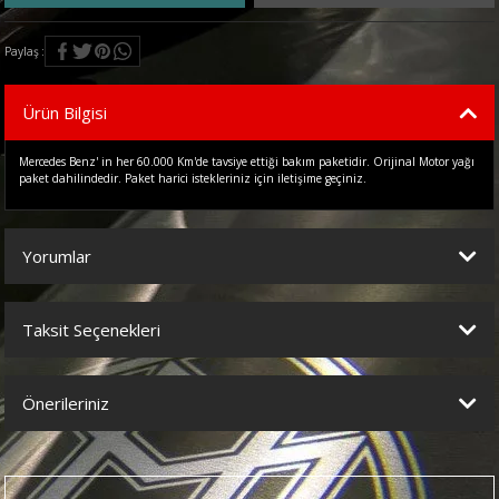
Paylaş
Ürün Bilgisi
Mercedes Benz' in her 60.000 Km'de tavsiye ettiği bakım paketidir. Orijinal Motor yağı
paket dahilindedir. Paket harici istekleriniz için iletişime geçiniz.
Yorumlar
Taksit Seçenekleri
Bu ürüne ilk yorumu siz yapın!
Önerileriniz
Yorum Yaz
Bu ürünün fiyat bilgisi, resim, ürün açıklamalarında ve diğer
konularda yetersiz gördüğünüz noktaları öneri formunu kullanarak
tarafımıza iletebilirsiniz.