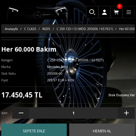
0
Anasayfa
C CLASS
W205
C 250 CDI / D (WDD 205006 / 651921)
Her 60.000
Her 60.000 Bakım
Kategori
C 250 CDI / D (WDD 205006 / 651921)
Marka
Mercedes Benz
Stok Kodu
205006-60
Fiyat
289,97 EUR + KDV
17.450,45 TL
Stok Durumu
:
Var
Adet
SEPETE EKLE
HEMEN AL