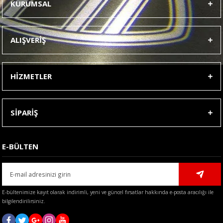
KURUMSAL
Görüş ve önerileriniz için teşekkür ederiz.
Ürün resmi kalitesiz, bozuk veya görüntülenemiyor.
ALIŞVERİŞ
Ürün açıklamasında eksik bilgiler bulunuyor.
Ürün bilgilerinde hatalar bulunuyor.
HİZMETLER
Ürün fiyatı diğer sitelerden daha pahalı.
Bu ürüne benzer farklı alternatifler olmalı.
SİPARİŞ
E-BÜLTEN
Gönder
E-bültenimize kayıt olarak indirimli, yeni ve güncel fırsatlar hakkında e-posta aracılığı ile
bilgilendirilirsiniz.