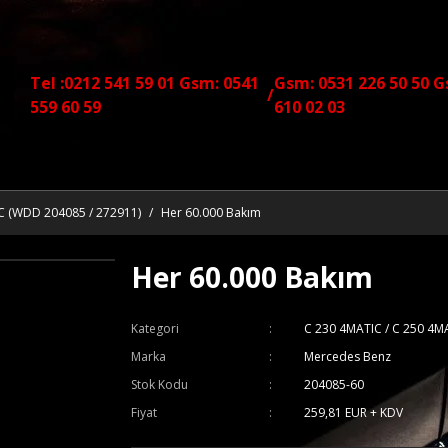
Tel :0212 541 59 01 Gsm: 0541
Gsm: 0531 226 50 50 G
/
559 60 59
610 02 03
C (WDD 204085 / 272911)
Her 60.000 Bakım
Her 60.000 Bakım
Kategori
C 230 4MATIC / C 250 4M
Marka
Mercedes Benz
Stok Kodu
204085-60
Fiyat
259,81 EUR + KDV