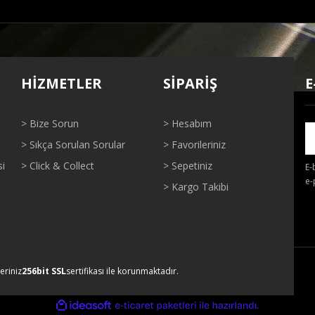
ğer konularda yetersiz gördüğünüz noktaları öneri formunu kullanarak tarafı
Bu ürüne ilk yorumu siz yapın!
HİZMETLER
SİPARİŞ
E
Yorum Yaz
> Bize Sorun
> Hesabım
> Sıkça Sorulan Sorular
> Favorileriniz
si
> Click & Collect
> Sepetiniz
E-
e-
> Kargo Takibi
Gönder
leriniz
256bit SSL
sertifikası ile korunmaktadır.
ile
ideasoft
e-