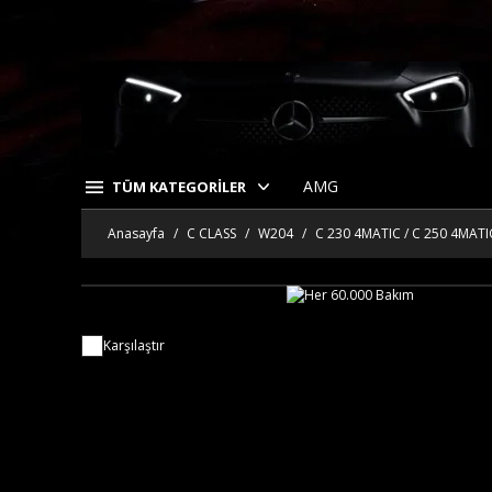
AMG
TÜM KATEGORİLER
Anasayfa
C CLASS
W204
C 230 4MATIC / C 250 4MATI
Karşılaştır