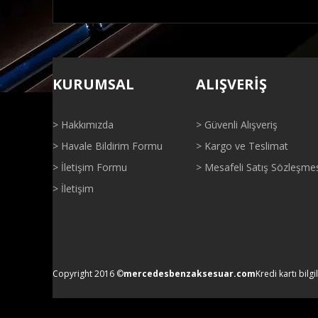
Bu ürünün fiyat bilgisi, resim, ürün açıklamalarında ve di
Görüş ve önerileriniz için teşekkür ederiz.
KURUMSAL
ALIŞVERİŞ
Ürün resmi kalitesiz, bozuk veya görüntülenemiyor.
Ürün açıklamasında eksik bilgiler bulunuyor.
> Hakkımızda
> Güvenli Alışveriş
Ürün bilgilerinde hatalar bulunuyor.
> Havale Bildirim Formu
> Kargo ve Teslimat
Ürün fiyatı diğer sitelerden daha pahalı.
> İletişim Formu
> Mesafeli Satış Sözleşme
Bu ürüne benzer farklı alternatifler olmalı.
> İletişim
Copyright 2016 ©
mercedesbenzaksesuar.com
Kredi kartı bilgi