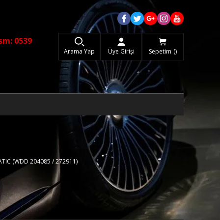
sm: 0539
Arama Yap
Üye Girişi
Sepetim
ATIC (WDD 204085 / 272911)