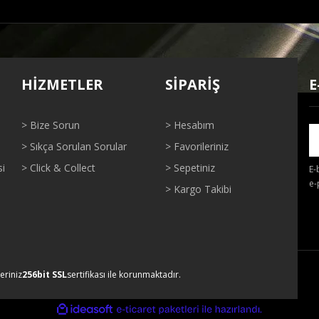
ğer konularda yetersiz gördüğünüz noktaları öneri formunu kullanarak tarafı
Bu ürüne ilk yorumu siz yapın!
HİZMETLER
SİPARİŞ
E
Yorum Yaz
> Bize Sorun
> Hesabım
> Sıkça Sorulan Sorular
> Favorileriniz
si
> Click & Collect
> Sepetiniz
E-
e-
> Kargo Takibi
Gönder
leriniz
256bit SSL
sertifikası ile korunmaktadır.
ile
ideasoft
e-