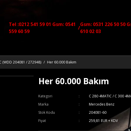
Tel :0212 541 59 01 Gsm: 0541
Gsm: 0531 226 50 50 G
/
559 60 59
610 02 03
C (WDD 204081 / 272948)
Her 60.000 Bakım
Her 60.000 Bakım
Kategori
C 280 4MATIC / C 300 4M
Marka
Mercedes Benz
Stok Kodu
204081-60
Fiyat
259,81 EUR + KDV