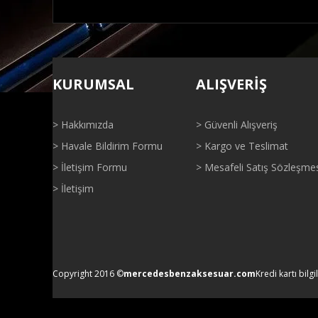
Bu ürünün fiyat bilgisi, resim, ürün açıklamalarında ve di
Görüş ve önerileriniz için teşekkür ederiz.
KURUMSAL
ALIŞVERİŞ
Ürün resmi kalitesiz, bozuk veya görüntülenemiyor.
Ürün açıklamasında eksik bilgiler bulunuyor.
> Hakkımızda
> Güvenli Alışveriş
Ürün bilgilerinde hatalar bulunuyor.
> Havale Bildirim Formu
> Kargo ve Teslimat
Ürün fiyatı diğer sitelerden daha pahalı.
> İletişim Formu
> Mesafeli Satış Sözleşme
Bu ürüne benzer farklı alternatifler olmalı.
> İletişim
Copyright 2016 ©
mercedesbenzaksesuar.com
Kredi kartı bilgi