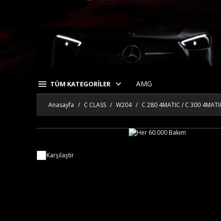
AMG
TÜM KATEGORİLER
Anasayfa
C CLASS
W204
C 280 4MATIC / C 300 4MATI
Karşılaştır