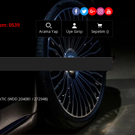
sm: 0539
Arama Yap
Üye Girişi
Sepetim
ATIC (WDD 204081 / 272948)