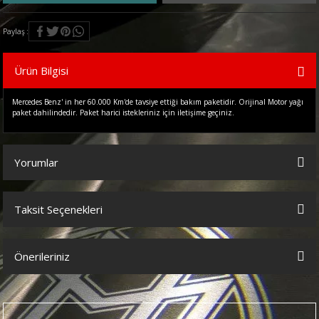
Paylaş
Ürün Bilgisi
Mercedes Benz' in her 60.000 Km'de tavsiye ettiği bakım paketidir. Orijinal Motor yağı
paket dahilindedir. Paket harici istekleriniz için iletişime geçiniz.
Yorumlar
Taksit Seçenekleri
Bu ürüne ilk yorumu siz yapın!
Önerileriniz
Yorum Yaz
Bu ürünün fiyat bilgisi, resim, ürün açıklamalarında ve diğer
konularda yetersiz gördüğünüz noktaları öneri formunu kullanarak
tarafımıza iletebilirsiniz.