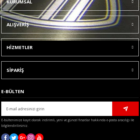
KURUMSAL
Görüş ve önerileriniz için teşekkür ederiz.
Ürün resmi kalitesiz, bozuk veya görüntülenemiyor.
ALIŞVERİŞ
Ürün açıklamasında eksik bilgiler bulunuyor.
Ürün bilgilerinde hatalar bulunuyor.
HİZMETLER
Ürün fiyatı diğer sitelerden daha pahalı.
Bu ürüne benzer farklı alternatifler olmalı.
SİPARİŞ
E-BÜLTEN
Gönder
E-bültenimize kayıt olarak indirimli, yeni ve güncel fırsatlar hakkında e-posta aracılığı ile
bilgilendirilirsiniz.