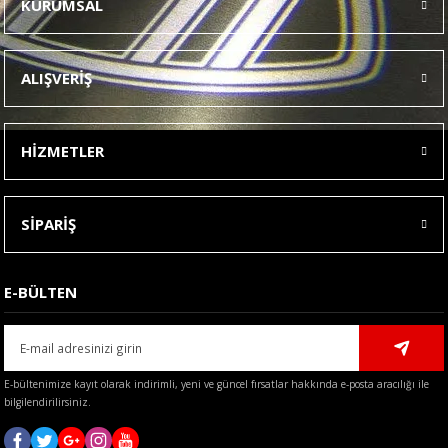
KURUMSAL
Görüş ve önerileriniz için teşekkür ederiz.
Ürün resmi kalitesiz, bozuk veya görüntülenemiyor.
ALIŞVERİŞ
Ürün açıklamasında eksik bilgiler bulunuyor.
Ürün bilgilerinde hatalar bulunuyor.
HİZMETLER
Ürün fiyatı diğer sitelerden daha pahalı.
Bu ürüne benzer farklı alternatifler olmalı.
SİPARİŞ
E-BÜLTEN
Gönder
E-bültenimize kayıt olarak indirimli, yeni ve güncel fırsatlar hakkında e-posta aracılığı ile
bilgilendirilirsiniz.