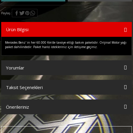
Paylaş
Ürün Bilgisi
Mercedes Benz' in her 60.000 Km'de tavsiye ettiği bakım paketidir. Orijinal Motor yağı
paket dahilindedir. Paket harici istekleriniz için iletişime geçiniz.
Yorumlar
Taksit Seçenekleri
Bu ürüne ilk yorumu siz yapın!
Önerileriniz
Yorum Yaz
Bu ürünün fiyat bilgisi, resim, ürün açıklamalarında ve diğer
konularda yetersiz gördüğünüz noktaları öneri formunu kullanarak
tarafımıza iletebilirsiniz.