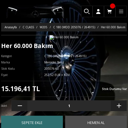
Anasayfa
C CLASS
W205
C 180 (WDD 205076 / 264915)
Her 60.000 Bakım
Her 60.000 Bakım
Kategori
C 180 (WDD 205076 / 264915)
Marka
Mercedes Benz
Stok Kodu
205076-60
Fiyat
252,52 EUR + KDV
15.196,41 TL
Stok Durumu
:
Var
Adet
SEPETE EKLE
HEMEN AL