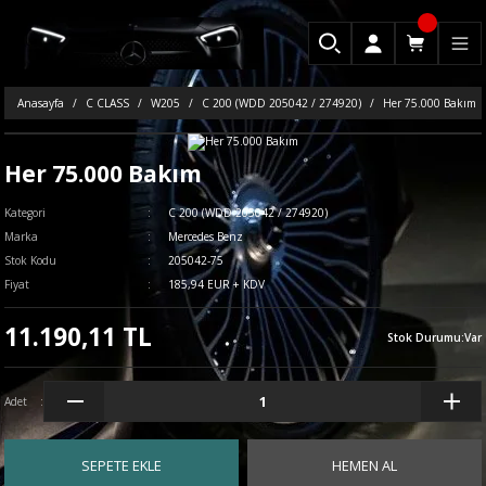
Anasayfa
C CLASS
W205
C 200 (WDD 205042 / 274920)
Her 75.000 Bakım
Her 75.000 Bakım
Kategori
C 200 (WDD 205042 / 274920)
Marka
Mercedes Benz
Stok Kodu
205042-75
Fiyat
185,94 EUR + KDV
11.190,11 TL
Stok Durumu
:
Var
Adet
SEPETE EKLE
HEMEN AL