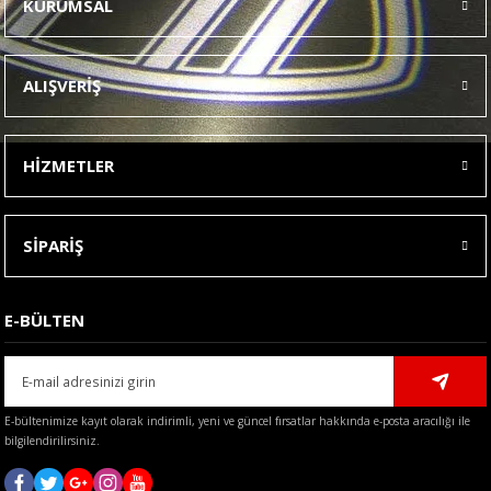
KURUMSAL
Görüş ve önerileriniz için teşekkür ederiz.
Ürün resmi kalitesiz, bozuk veya görüntülenemiyor.
ALIŞVERİŞ
Ürün açıklamasında eksik bilgiler bulunuyor.
Ürün bilgilerinde hatalar bulunuyor.
HİZMETLER
Ürün fiyatı diğer sitelerden daha pahalı.
Bu ürüne benzer farklı alternatifler olmalı.
SİPARİŞ
E-BÜLTEN
Gönder
E-bültenimize kayıt olarak indirimli, yeni ve güncel fırsatlar hakkında e-posta aracılığı ile
bilgilendirilirsiniz.