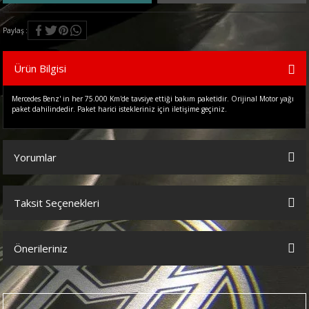
Paylaş
Ürün Bilgisi
Mercedes Benz' in her 75.000 Km'de tavsiye ettiği bakım paketidir. Orijinal Motor yağı
paket dahilindedir. Paket harici istekleriniz için iletişime geçiniz.
Yorumlar
Taksit Seçenekleri
Bu ürüne ilk yorumu siz yapın!
Önerileriniz
Yorum Yaz
Bu ürünün fiyat bilgisi, resim, ürün açıklamalarında ve diğer
konularda yetersiz gördüğünüz noktaları öneri formunu kullanarak
tarafımıza iletebilirsiniz.