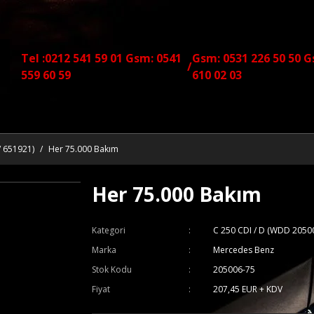
Tel :0212 541 59 01 Gsm: 0541
Gsm: 0531 226 50 50 G
/
559 60 59
610 02 03
/ 651921)
Her 75.000 Bakım
Her 75.000 Bakım
Kategori
C 250 CDI / D (WDD 2050
Marka
Mercedes Benz
Stok Kodu
205006-75
Fiyat
207,45 EUR + KDV