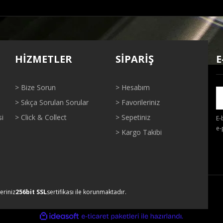
ğer konularda yetersiz gördüğünüz noktaları öneri formunu kullanarak tarafı
Bu ürüne ilk yorumu siz yapın!
HİZMETLER
SİPARİŞ
E
Yorum Yaz
> Bize Sorun
> Hesabım
> Sıkça Sorulan Sorular
> Favorileriniz
si
> Click & Collect
> Sepetiniz
E-
e-
> Kargo Takibi
Gönder
leriniz
256bit SSL
sertifikası ile korunmaktadır.
ile
ideasoft
e-