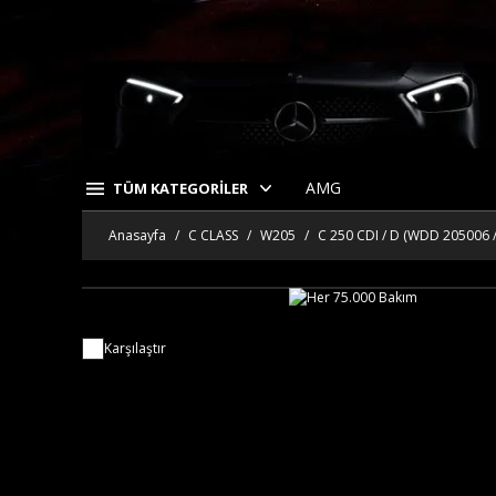
AMG
TÜM KATEGORİLER
Anasayfa
C CLASS
W205
C 250 CDI / D (WDD 205006 
Karşılaştır