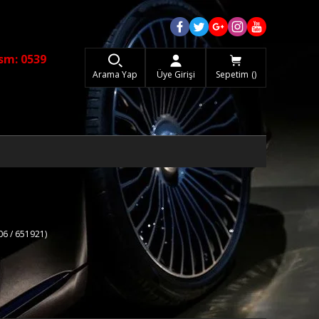
sm: 0539
Arama Yap
Üye Girişi
Sepetim
06 / 651921)