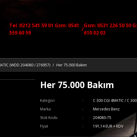
Tel :0212 541 59 01 Gsm: 0541
Gsm: 0531 226 50 50 G
/
559 60 59
610 02 03
MATIC (WDD 204080 / 276957)
Her 75.000 Bakım
Her 75.000 Bakım
Kategori
C 300 CGI 4MATIC / C 30
Marka
Mercedes Benz
Stok Kodu
204080-75
Fiyat
191,14 EUR + KDV