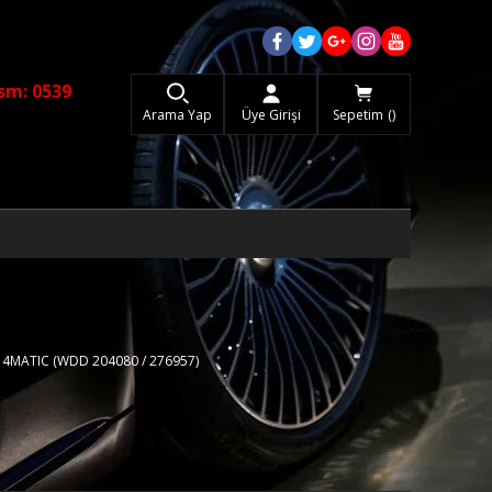
sm: 0539
Arama Yap
Üye Girişi
Sepetim
0 4MATIC (WDD 204080 / 276957)