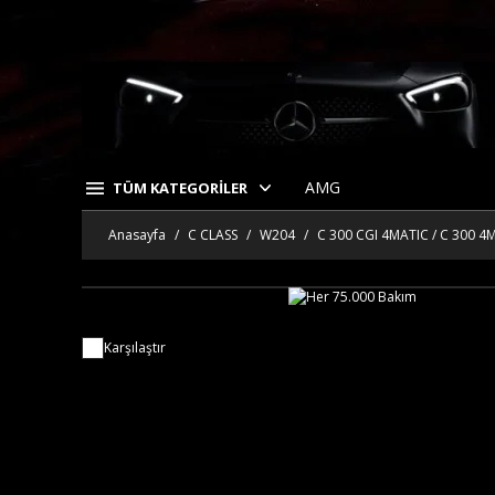
AMG
TÜM KATEGORİLER
Anasayfa
C CLASS
W204
C 300 CGI 4MATIC / C 300 4
Karşılaştır