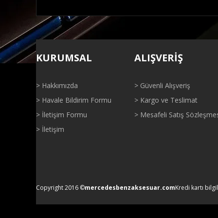
Bu ürünün fiyat bilgisi, resim, ürün açıklamalarında ve di
Görüş ve önerileriniz için teşekkür ederiz.
KURUMSAL
ALIŞVERİŞ
Ürün resmi kalitesiz, bozuk veya görüntülenemiyor.
Ürün açıklamasında eksik bilgiler bulunuyor.
> Hakkımızda
> Güvenli Alışveriş
Ürün bilgilerinde hatalar bulunuyor.
> Havale Bildirim Formu
> Kargo ve Teslimat
Ürün fiyatı diğer sitelerden daha pahalı.
> İletişim Formu
> Mesafeli Satış Sözleşme
Bu ürüne benzer farklı alternatifler olmalı.
> İletişim
Copyright 2016 ©
mercedesbenzaksesuar.com
Kredi kartı bilgi