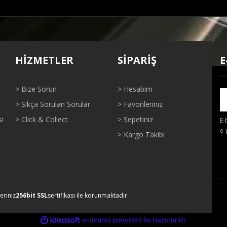
ğer konularda yetersiz gördüğünüz noktaları öneri formunu kullanarak tarafı
Bu ürüne ilk yorumu siz yapın!
HİZMETLER
SİPARİŞ
E
Yorum Yaz
> Bize Sorun
> Hesabım
> Sıkça Sorulan Sorular
> Favorileriniz
si
> Click & Collect
> Sepetiniz
E-
e-
> Kargo Takibi
Gönder
leriniz
256bit SSL
sertifikası ile korunmaktadır.
ile
ideasoft
e-