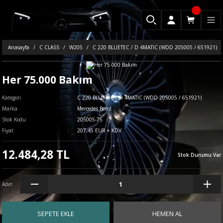
Anasayfa
C CLASS
W205
C 220 BLUETEC / D 4MATIC (WDD 205005 / 651921)
Her 75.000 Bakım
Kategori
C 220 BLUETEC / D 4MATIC (WDD 205005 / 651921)
Marka
Mercedes Benz
Stok Kodu
205005-75
Fiyat
207,45 EUR + KDV
12.484,28 TL
Stok Durumu
:
Var
Adet
SEPETE EKLE
HEMEN AL