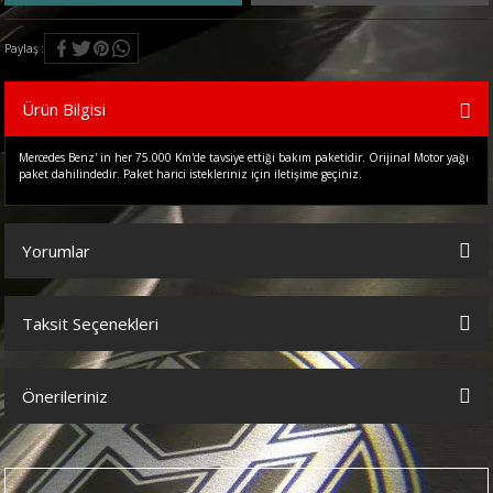
Paylaş
Ürün Bilgisi
Mercedes Benz' in her 75.000 Km'de tavsiye ettiği bakım paketidir. Orijinal Motor yağı
paket dahilindedir. Paket harici istekleriniz için iletişime geçiniz.
Yorumlar
Taksit Seçenekleri
Bu ürüne ilk yorumu siz yapın!
Önerileriniz
Yorum Yaz
Bu ürünün fiyat bilgisi, resim, ürün açıklamalarında ve diğer
konularda yetersiz gördüğünüz noktaları öneri formunu kullanarak
tarafımıza iletebilirsiniz.