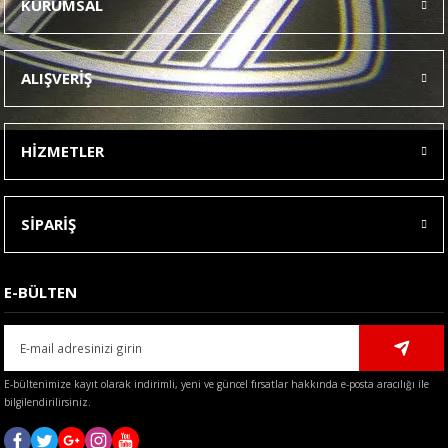
KURUMSAL
Görüş ve önerileriniz için teşekkür ederiz.
Ürün resmi kalitesiz, bozuk veya görüntülenemiyor.
ALIŞVERİŞ
Ürün açıklamasında eksik bilgiler bulunuyor.
Ürün bilgilerinde hatalar bulunuyor.
HİZMETLER
Ürün fiyatı diğer sitelerden daha pahalı.
Bu ürüne benzer farklı alternatifler olmalı.
SİPARİŞ
E-BÜLTEN
Gönder
E-bültenimize kayıt olarak indirimli, yeni ve güncel fırsatlar hakkında e-posta aracılığı ile
bilgilendirilirsiniz.