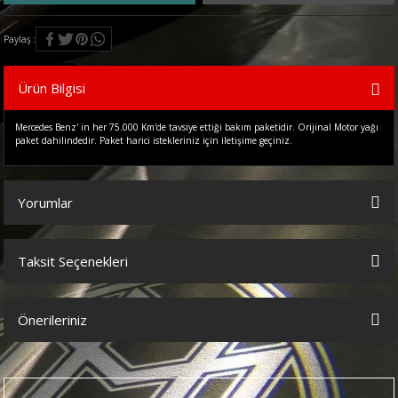
Paylaş
Ürün Bilgisi
Mercedes Benz' in her 75.000 Km'de tavsiye ettiği bakım paketidir. Orijinal Motor yağı
paket dahilindedir. Paket harici istekleriniz için iletişime geçiniz.
Yorumlar
Taksit Seçenekleri
Bu ürüne ilk yorumu siz yapın!
Önerileriniz
Yorum Yaz
Bu ürünün fiyat bilgisi, resim, ürün açıklamalarında ve diğer
konularda yetersiz gördüğünüz noktaları öneri formunu kullanarak
tarafımıza iletebilirsiniz.