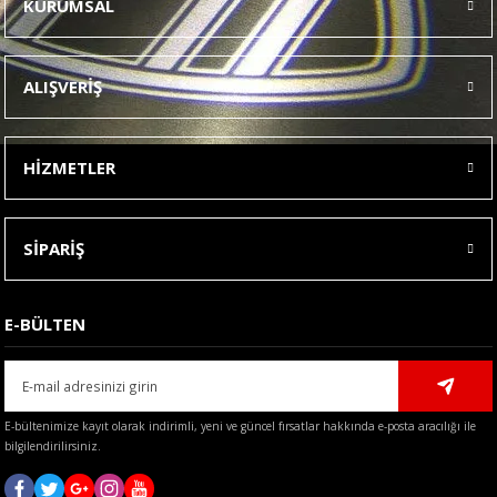
KURUMSAL
Görüş ve önerileriniz için teşekkür ederiz.
Ürün resmi kalitesiz, bozuk veya görüntülenemiyor.
ALIŞVERİŞ
Ürün açıklamasında eksik bilgiler bulunuyor.
Ürün bilgilerinde hatalar bulunuyor.
HİZMETLER
Ürün fiyatı diğer sitelerden daha pahalı.
Bu ürüne benzer farklı alternatifler olmalı.
SİPARİŞ
E-BÜLTEN
Gönder
E-bültenimize kayıt olarak indirimli, yeni ve güncel fırsatlar hakkında e-posta aracılığı ile
bilgilendirilirsiniz.