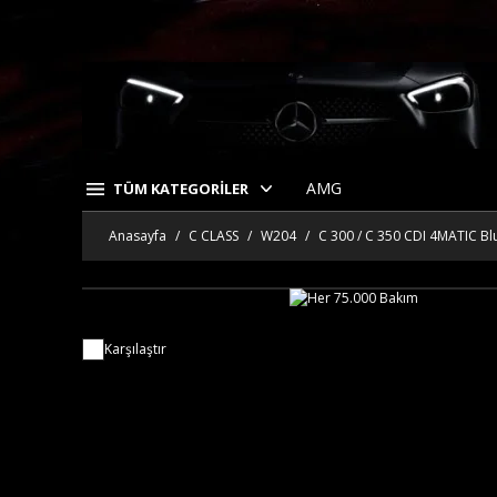
AMG
TÜM KATEGORİLER
Anasayfa
C CLASS
W204
C 300 / C 350 CDI 4MATIC B
Karşılaştır