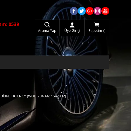
sm: 0539
Arama Yap
Üye Girişi
Sepetim
C BlueEFFICIENCY (WDD 204092 / 642832)