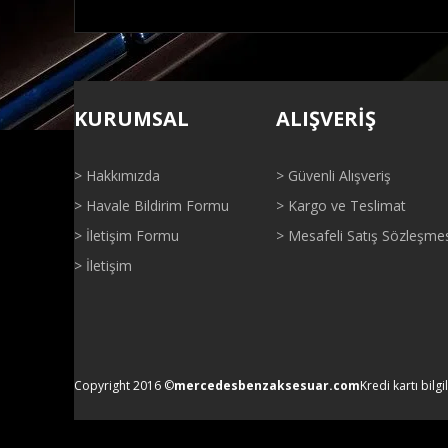
Bu ürünün fiyat bilgisi, resim, ürün açıklamalarında ve di
Görüş ve önerileriniz için teşekkür ederiz.
KURUMSAL
ALIŞVERİŞ
Ürün resmi kalitesiz, bozuk veya görüntülenemiyor.
Ürün açıklamasında eksik bilgiler bulunuyor.
> Hakkımızda
> Güvenli Alışveriş
Ürün bilgilerinde hatalar bulunuyor.
> Havale Bildirim Formu
> Kargo ve Teslimat
Ürün fiyatı diğer sitelerden daha pahalı.
> İletişim Formu
> Mesafeli Satış Sözleşme
Bu ürüne benzer farklı alternatifler olmalı.
> İletişim
Copyright 2016 ©
mercedesbenzaksesuar.com
Kredi kartı bilgi