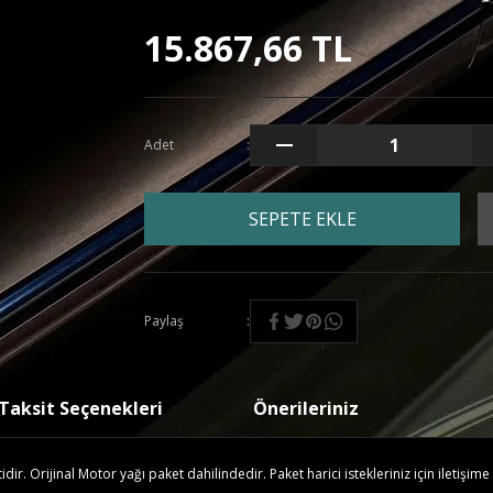
15.867,66 TL
Adet
SEPETE EKLE
Paylaş
Taksit Seçenekleri
Önerileriniz
r. Orijinal Motor yağı paket dahilindedir. Paket harici istekleriniz için iletişime 