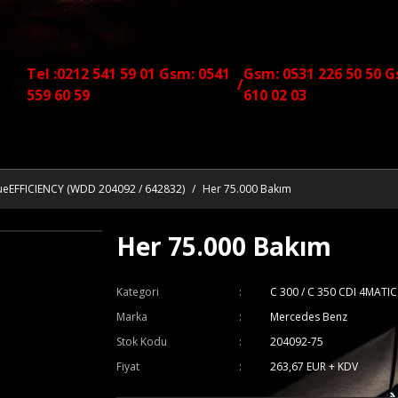
Tel :0212 541 59 01 Gsm: 0541
Gsm: 0531 226 50 50 G
/
559 60 59
610 02 03
lueEFFICIENCY (WDD 204092 / 642832)
Her 75.000 Bakım
Her 75.000 Bakım
Kategori
C 300 / C 350 CDI 4MATI
Marka
Mercedes Benz
Stok Kodu
204092-75
Fiyat
263,67 EUR + KDV