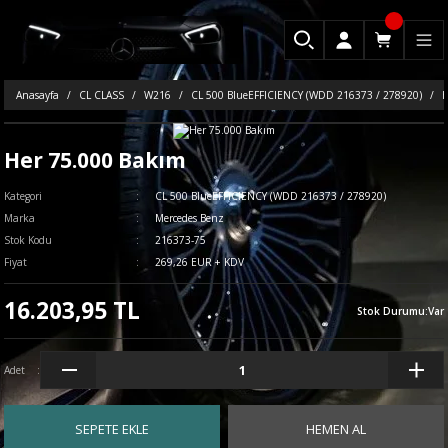
Anasayfa
CL CLASS
W216
CL 500 BlueEFFICIENCY (WDD 216373 / 278920)
H
Her 75.000 Bakım
Kategori
CL 500 BlueEFFICIENCY (WDD 216373 / 278920)
Marka
Mercedes Benz
Stok Kodu
216373-75
Fiyat
269,26 EUR + KDV
16.203,95 TL
Stok Durumu
:
Var
Adet
SEPETE EKLE
HEMEN AL