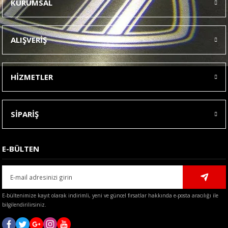
KURUMSAL
Görüş ve önerileriniz için teşekkür ederiz.
Ürün resmi kalitesiz, bozuk veya görüntülenemiyor.
ALIŞVERİŞ
Ürün açıklamasında eksik bilgiler bulunuyor.
Ürün bilgilerinde hatalar bulunuyor.
HİZMETLER
Ürün fiyatı diğer sitelerden daha pahalı.
Bu ürüne benzer farklı alternatifler olmalı.
SİPARİŞ
E-BÜLTEN
Gönder
E-bültenimize kayıt olarak indirimli, yeni ve güncel fırsatlar hakkında e-posta aracılığı ile
bilgilendirilirsiniz.