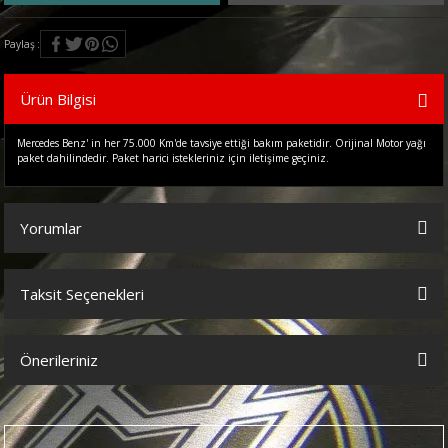
Paylaş
Ürün Bilgisi
Mercedes Benz' in her 75.000 Km'de tavsiye ettiği bakım paketidir. Orijinal Motor yağı
paket dahilindedir. Paket harici istekleriniz için iletişime geçiniz.
Yorumlar
Taksit Seçenekleri
Bu ürüne ilk yorumu siz yapın!
Önerileriniz
Yorum Yaz
Bu ürünün fiyat bilgisi, resim, ürün açıklamalarında ve diğer
konularda yetersiz gördüğünüz noktaları öneri formunu kullanarak
tarafımıza iletebilirsiniz.