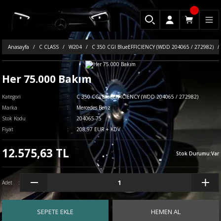
Anasayfa
C CLASS
W204
C 350 CGI BlueEFFICIENCY (WDD 204065 / 272982)
Her 75.000 Bakım
Kategori
C 350 CGI BlueEFFICIENCY (WDD 204065 / 272982)
Marka
Mercedes Benz
Stok Kodu
204065-75
Fiyat
208,97 EUR + KDV
12.575,63 TL
Stok Durumu
:
Var
Adet
SEPETE EKLE
HEMEN AL