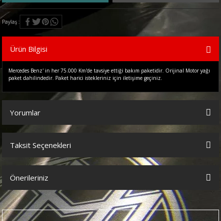
Paylaş
Ürün Bilgisi
Mercedes Benz' in her 75.000 Km'de tavsiye ettiği bakım paketidir. Orijinal Motor yağı
paket dahilindedir. Paket harici istekleriniz için iletişime geçiniz.
Yorumlar
Taksit Seçenekleri
Bu ürüne ilk yorumu siz yapın!
Önerileriniz
Yorum Yaz
Bu ürünün fiyat bilgisi, resim, ürün açıklamalarında ve diğer
konularda yetersiz gördüğünüz noktaları öneri formunu kullanarak
tarafımıza iletebilirsiniz.