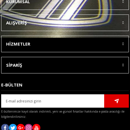
KURUMSAL
Görüş ve önerileriniz için teşekkür ederiz.
Ürün resmi kalitesiz, bozuk veya görüntülenemiyor.
ALIŞVERİŞ
Ürün açıklamasında eksik bilgiler bulunuyor.
Ürün bilgilerinde hatalar bulunuyor.
HİZMETLER
Ürün fiyatı diğer sitelerden daha pahalı.
Bu ürüne benzer farklı alternatifler olmalı.
SİPARİŞ
E-BÜLTEN
Gönder
E-bültenimize kayıt olarak indirimli, yeni ve güncel fırsatlar hakkında e-posta aracılığı ile
bilgilendirilirsiniz.