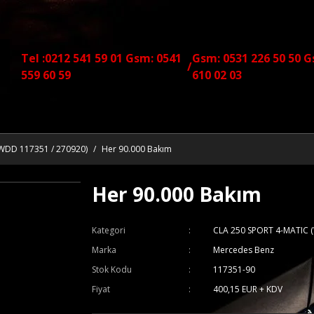
Tel :0212 541 59 01 Gsm: 0541
Gsm: 0531 226 50 50 G
/
559 60 59
610 02 03
WDD 117351 / 270920)
Her 90.000 Bakım
Her 90.000 Bakım
Kategori
CLA 250 SPORT 4-MATIC 
Marka
Mercedes Benz
Stok Kodu
117351-90
Fiyat
400,15 EUR + KDV