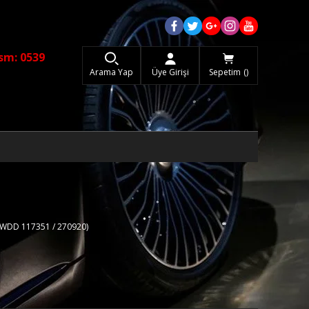
sm: 0539
Arama Yap
Üye Girişi
Sepetim
(WDD 117351 / 270920)