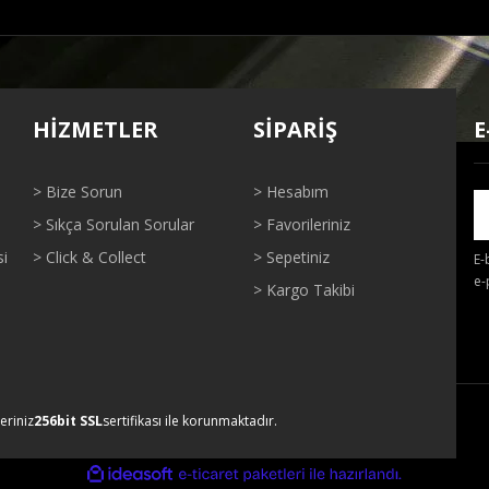
ğer konularda yetersiz gördüğünüz noktaları öneri formunu kullanarak tarafı
Bu ürüne ilk yorumu siz yapın!
HİZMETLER
SİPARİŞ
E
Yorum Yaz
> Bize Sorun
> Hesabım
> Sıkça Sorulan Sorular
> Favorileriniz
si
> Click & Collect
> Sepetiniz
E-
e-
> Kargo Takibi
Gönder
leriniz
256bit SSL
sertifikası ile korunmaktadır.
ile
ideasoft
e-