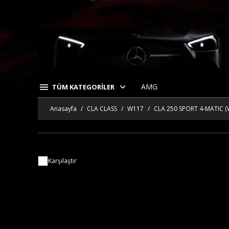
AMG
TÜM KATEGORİLER
Anasayfa
CLA CLASS
W117
CLA 250 SPORT 4-MATIC (
Karşılaştır