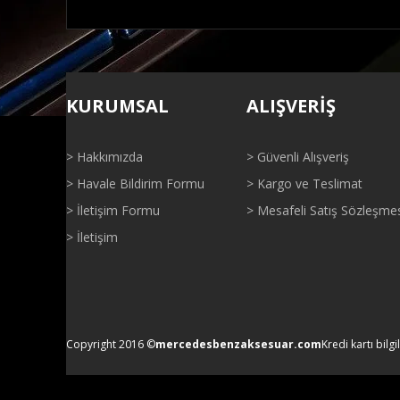
Bu ürünün fiyat bilgisi, resim, ürün açıklamalarında ve di
Görüş ve önerileriniz için teşekkür ederiz.
KURUMSAL
ALIŞVERİŞ
Ürün resmi kalitesiz, bozuk veya görüntülenemiyor.
Ürün açıklamasında eksik bilgiler bulunuyor.
> Hakkımızda
> Güvenli Alışveriş
Ürün bilgilerinde hatalar bulunuyor.
> Havale Bildirim Formu
> Kargo ve Teslimat
Ürün fiyatı diğer sitelerden daha pahalı.
> İletişim Formu
> Mesafeli Satış Sözleşme
Bu ürüne benzer farklı alternatifler olmalı.
> İletişim
Copyright 2016 ©
mercedesbenzaksesuar.com
Kredi kartı bilgi