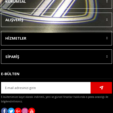
KURUMSAL
Görüş ve önerileriniz için teşekkür ederiz.
Ürün resmi kalitesiz, bozuk veya görüntülenemiyor.
ALIŞVERİŞ
Ürün açıklamasında eksik bilgiler bulunuyor.
Ürün bilgilerinde hatalar bulunuyor.
HİZMETLER
Ürün fiyatı diğer sitelerden daha pahalı.
Bu ürüne benzer farklı alternatifler olmalı.
SİPARİŞ
E-BÜLTEN
Gönder
E-bültenimize kayıt olarak indirimli, yeni ve güncel fırsatlar hakkında e-posta aracılığı ile
bilgilendirilirsiniz.