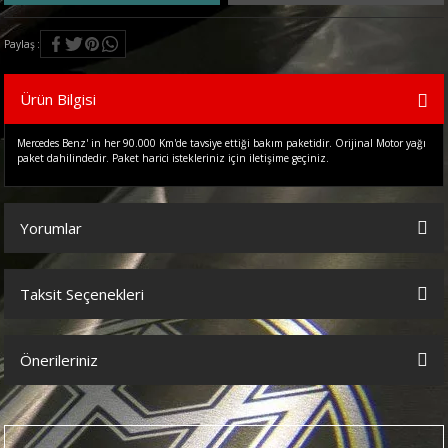
Paylaş
Ürün Bilgisi
Mercedes Benz' in her 90.000 Km'de tavsiye ettiği bakım paketidir. Orijinal Motor yağı
paket dahilindedir. Paket harici istekleriniz için iletişime geçiniz.
Yorumlar
Taksit Seçenekleri
Bu ürüne ilk yorumu siz yapın!
Önerileriniz
Yorum Yaz
Bu ürünün fiyat bilgisi, resim, ürün açıklamalarında ve diğer
konularda yetersiz gördüğünüz noktaları öneri formunu kullanarak
tarafımıza iletebilirsiniz.