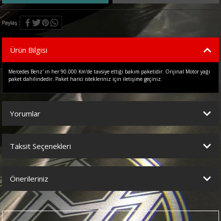
Paylaş
Ürün Bilgisi
Mercedes Benz' in her 90.000 Km'de tavsiye ettiği bakım paketidir. Orijinal Motor yağı
paket dahilindedir. Paket harici istekleriniz için iletişime geçiniz.
Yorumlar
Taksit Seçenekleri
Bu ürüne ilk yorumu siz yapın!
Önerileriniz
Yorum Yaz
Bu ürünün fiyat bilgisi, resim, ürün açıklamalarında ve diğer
konularda yetersiz gördüğünüz noktaları öneri formunu kullanarak
tarafımıza iletebilirsiniz.