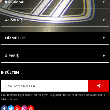
KURUMSAL
Görüş ve önerileriniz için teşekkür ederiz.
Ürün resmi kalitesiz, bozuk veya görüntülenemiyor.
ALIŞVERİŞ
Ürün açıklamasında eksik bilgiler bulunuyor.
Ürün bilgilerinde hatalar bulunuyor.
HİZMETLER
Ürün fiyatı diğer sitelerden daha pahalı.
Bu ürüne benzer farklı alternatifler olmalı.
SİPARİŞ
E-BÜLTEN
Gönder
E-bültenimize kayıt olarak indirimli, yeni ve güncel fırsatlar hakkında e-posta aracılığı ile
bilgilendirilirsiniz.