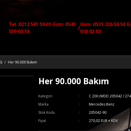
Tel :0212 541 59 01 Gsm: 0541
Gsm: 0531 226 50 50 G
/
559 60 59
610 02 03
0)
Her 90.000 Bakım
Her 90.000 Bakım
Kategori
C 200 (WDD 205042 / 274
Marka
Mercedes Benz
Stok Kodu
205042-90
Fiyat
270,02 EUR + KDV