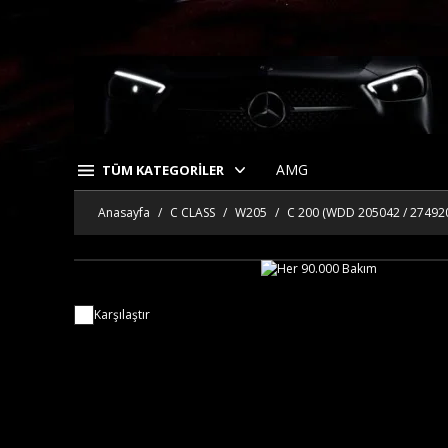
AMG
TÜM KATEGORİLER
Anasayfa
C CLASS
W205
C 200 (WDD 205042 / 27492
Karşılaştır