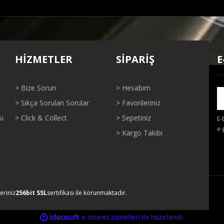
ğer konularda yetersiz gördüğünüz noktaları öneri formunu kullanarak tarafı
Bu ürüne ilk yorumu siz yapın!
HİZMETLER
SİPARİŞ
E
Yorum Yaz
> Bize Sorun
> Hesabım
> Sıkça Sorulan Sorular
> Favorileriniz
si
> Click & Collect
> Sepetiniz
E-
e-
> Kargo Takibi
Gönder
leriniz
256bit SSL
sertifikası ile korunmaktadır.
ile
ideasoft
e-