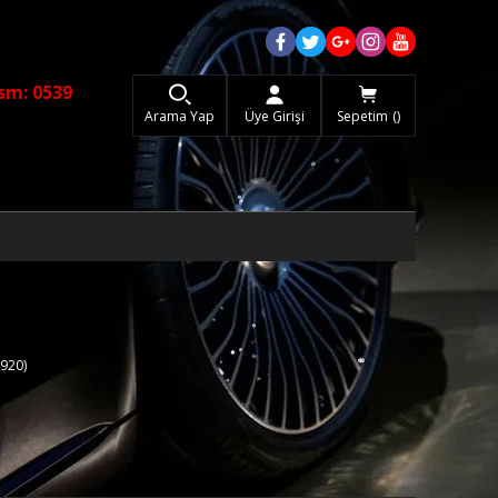
sm: 0539
Arama Yap
Üye Girişi
Sepetim
920)