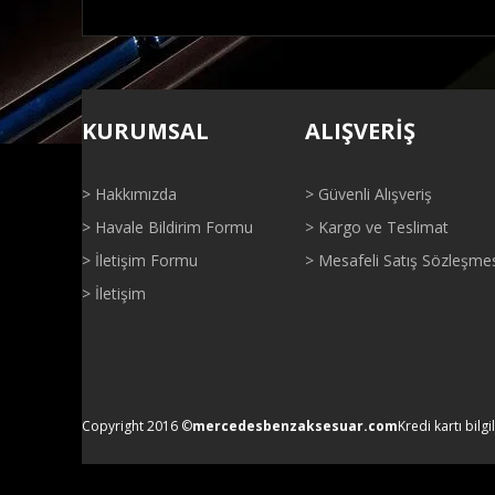
Bu ürünün fiyat bilgisi, resim, ürün açıklamalarında ve di
Görüş ve önerileriniz için teşekkür ederiz.
KURUMSAL
ALIŞVERİŞ
Ürün resmi kalitesiz, bozuk veya görüntülenemiyor.
Ürün açıklamasında eksik bilgiler bulunuyor.
> Hakkımızda
> Güvenli Alışveriş
Ürün bilgilerinde hatalar bulunuyor.
> Havale Bildirim Formu
> Kargo ve Teslimat
Ürün fiyatı diğer sitelerden daha pahalı.
> İletişim Formu
> Mesafeli Satış Sözleşme
Bu ürüne benzer farklı alternatifler olmalı.
> İletişim
Copyright 2016 ©
mercedesbenzaksesuar.com
Kredi kartı bilgi