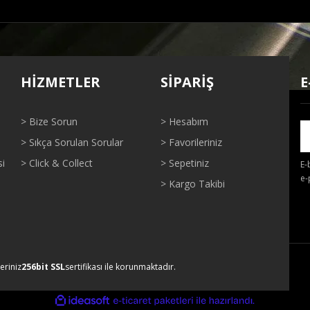
ğer konularda yetersiz gördüğünüz noktaları öneri formunu kullanarak tarafı
Bu ürüne ilk yorumu siz yapın!
HİZMETLER
SİPARİŞ
E
Yorum Yaz
> Bize Sorun
> Hesabım
> Sıkça Sorulan Sorular
> Favorileriniz
si
> Click & Collect
> Sepetiniz
E-
e-
> Kargo Takibi
Gönder
leriniz
256bit SSL
sertifikası ile korunmaktadır.
ile
ideasoft
e-