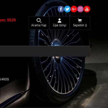
sm: 0539
Arama Yap
Üye Girişi
Sepetim
54920)