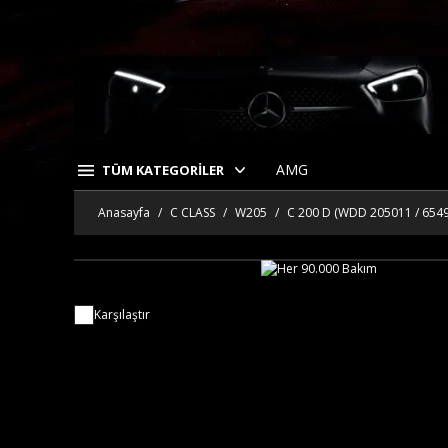
AMG
TÜM KATEGORİLER
Anasayfa
C CLASS
W205
C 200 D (WDD 205011 / 654
Karşılaştır