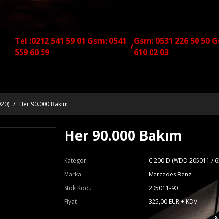
Tel :0212 541 59 01 Gsm: 0541
Gsm: 0531 226 50 50 G
/
559 60 59
610 02 03
920)
Her 90.000 Bakım
Her 90.000 Bakım
Kategori
C 200 D (WDD 205011 / 6
Marka
Mercedes Benz
Stok Kodu
205011-90
Fiyat
325,00 EUR + KDV