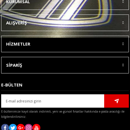
KURUMSAL
Görüş ve önerileriniz için teşekkür ederiz.
Ürün resmi kalitesiz, bozuk veya görüntülenemiyor.
ALIŞVERİŞ
Ürün açıklamasında eksik bilgiler bulunuyor.
Ürün bilgilerinde hatalar bulunuyor.
HİZMETLER
Ürün fiyatı diğer sitelerden daha pahalı.
Bu ürüne benzer farklı alternatifler olmalı.
SİPARİŞ
E-BÜLTEN
Gönder
E-bültenimize kayıt olarak indirimli, yeni ve güncel fırsatlar hakkında e-posta aracılığı ile
bilgilendirilirsiniz.