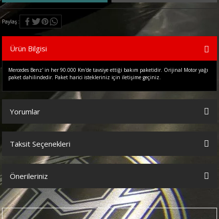
Paylaş
Ürün Bilgisi
Mercedes Benz' in her 90.000 Km'de tavsiye ettiği bakım paketidir. Orijinal Motor yağı
paket dahilindedir. Paket harici istekleriniz için iletişime geçiniz.
Yorumlar
Taksit Seçenekleri
Bu ürüne ilk yorumu siz yapın!
Önerileriniz
Yorum Yaz
Bu ürünün fiyat bilgisi, resim, ürün açıklamalarında ve diğer
konularda yetersiz gördüğünüz noktaları öneri formunu kullanarak
tarafımıza iletebilirsiniz.