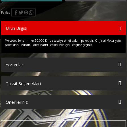
Paylaş
Ürün Bilgisi
Mercedes Benz' in her 90.000 Km'de tavsiye ettiği bakım paketidir. Orijinal Motor yağı
paket dahilindedir. Paket harici istekleriniz için iletişime geçiniz.
Yorumlar
Taksit Seçenekleri
Bu ürüne ilk yorumu siz yapın!
Önerileriniz
Yorum Yaz
Bu ürünün fiyat bilgisi, resim, ürün açıklamalarında ve diğer
konularda yetersiz gördüğünüz noktaları öneri formunu kullanarak
tarafımıza iletebilirsiniz.