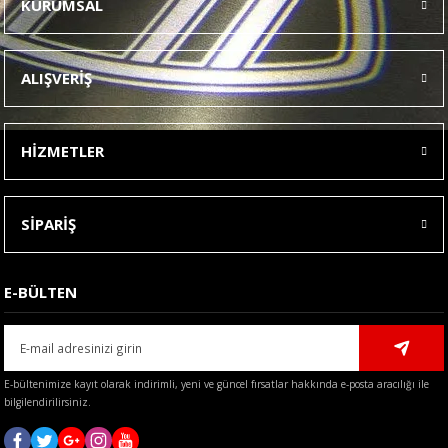
KURUMSAL
Görüş ve önerileriniz için teşekkür ederiz.
Ürün resmi kalitesiz, bozuk veya görüntülenemiyor.
ALIŞVERİŞ
Ürün açıklamasında eksik bilgiler bulunuyor.
Ürün bilgilerinde hatalar bulunuyor.
HİZMETLER
Ürün fiyatı diğer sitelerden daha pahalı.
Bu ürüne benzer farklı alternatifler olmalı.
SİPARİŞ
E-BÜLTEN
Gönder
E-bültenimize kayıt olarak indirimli, yeni ve güncel fırsatlar hakkında e-posta aracılığı ile
bilgilendirilirsiniz.