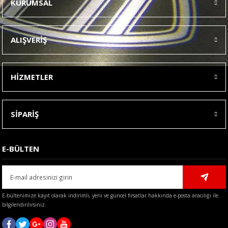
KURUMSAL
Görüş ve önerileriniz için teşekkür ederiz.
Ürün resmi kalitesiz, bozuk veya görüntülenemiyor.
ALIŞVERİŞ
Ürün açıklamasında eksik bilgiler bulunuyor.
Ürün bilgilerinde hatalar bulunuyor.
HİZMETLER
Ürün fiyatı diğer sitelerden daha pahalı.
Bu ürüne benzer farklı alternatifler olmalı.
SİPARİŞ
E-BÜLTEN
Gönder
E-bültenimize kayıt olarak indirimli, yeni ve güncel fırsatlar hakkında e-posta aracılığı ile
bilgilendirilirsiniz.