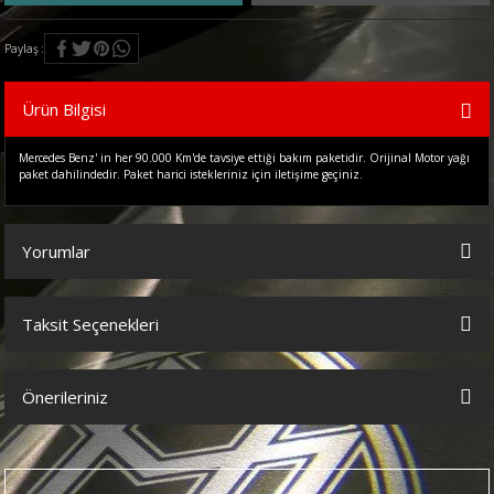
Paylaş
Ürün Bilgisi
Mercedes Benz' in her 90.000 Km'de tavsiye ettiği bakım paketidir. Orijinal Motor yağı
paket dahilindedir. Paket harici istekleriniz için iletişime geçiniz.
Yorumlar
Taksit Seçenekleri
Bu ürüne ilk yorumu siz yapın!
Önerileriniz
Yorum Yaz
Bu ürünün fiyat bilgisi, resim, ürün açıklamalarında ve diğer
konularda yetersiz gördüğünüz noktaları öneri formunu kullanarak
tarafımıza iletebilirsiniz.