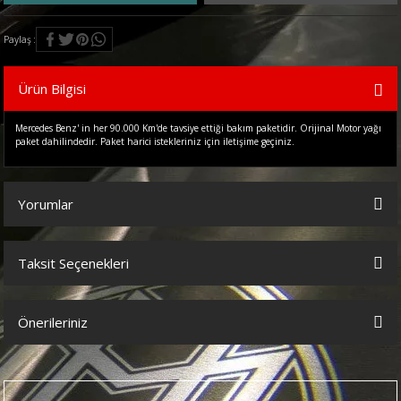
Paylaş
Ürün Bilgisi
Mercedes Benz' in her 90.000 Km'de tavsiye ettiği bakım paketidir. Orijinal Motor yağı
paket dahilindedir. Paket harici istekleriniz için iletişime geçiniz.
Yorumlar
Taksit Seçenekleri
Bu ürüne ilk yorumu siz yapın!
Önerileriniz
Yorum Yaz
Bu ürünün fiyat bilgisi, resim, ürün açıklamalarında ve diğer
konularda yetersiz gördüğünüz noktaları öneri formunu kullanarak
tarafımıza iletebilirsiniz.