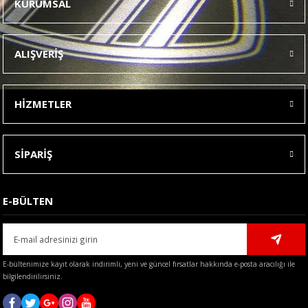
KURUMSAL
Görüş ve önerileriniz için teşekkür ederiz.
Ürün resmi kalitesiz, bozuk veya görüntülenemiyor.
ALIŞVERİŞ
Ürün açıklamasında eksik bilgiler bulunuyor.
Ürün bilgilerinde hatalar bulunuyor.
HİZMETLER
Ürün fiyatı diğer sitelerden daha pahalı.
Bu ürüne benzer farklı alternatifler olmalı.
SİPARİŞ
E-BÜLTEN
Gönder
E-bültenimize kayıt olarak indirimli, yeni ve güncel fırsatlar hakkında e-posta aracılığı ile
bilgilendirilirsiniz.