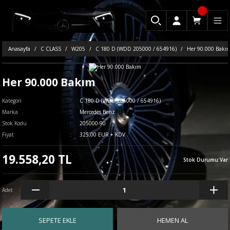
Anasayfa
C CLASS
W205
C 180 D (WDD 205000 / 654916)
Her 90.000 Bakı
Her 90.000 Bakım
Kategori
C 180 D (WDD 205000 / 654916)
Marka
Mercedes Benz
Stok Kodu
205000-90
Fiyat
325,00 EUR + KDV
19.558,20 TL
Stok Durumu
:
Var
Adet
SEPETE EKLE
HEMEN AL