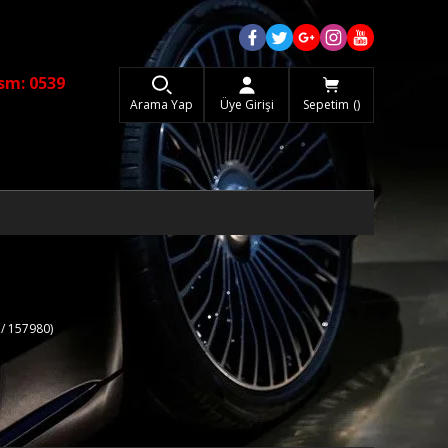
sm: 0539
Arama Yap
Üye Girişi
Sepetim
/ 157980)