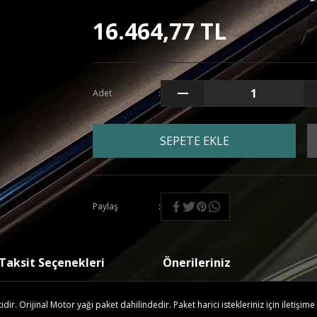
16.464,77 TL
Adet
SEPETE EKLE
Paylaş
Taksit Seçenekleri
Önerileriniz
r. Orijinal Motor yağı paket dahilindedir. Paket harici istekleriniz için iletişime 