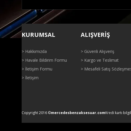
Bu ürünün fiyat bilgisi, resim, ürün açıklamalarında ve di
Görüş ve önerileriniz için teşekkür ederiz.
KURUMSAL
ALIŞVERİŞ
Ürün resmi kalitesiz, bozuk veya görüntülenemiyor.
Ürün açıklamasında eksik bilgiler bulunuyor.
> Hakkımızda
> Güvenli Alışveriş
Ürün bilgilerinde hatalar bulunuyor.
> Havale Bildirim Formu
> Kargo ve Teslimat
Ürün fiyatı diğer sitelerden daha pahalı.
> İletişim Formu
> Mesafeli Satış Sözleşme
Bu ürüne benzer farklı alternatifler olmalı.
> İletişim
Copyright 2016 ©
mercedesbenzaksesuar.com
Kredi kartı bilgi