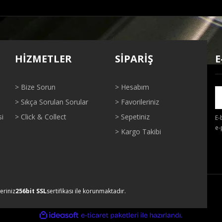
ğer konularda yetersiz gördüğünüz noktaları öneri formunu kullanarak tarafı
Bu ürüne ilk yorumu siz yapın!
HİZMETLER
SİPARİŞ
E
Yorum Yaz
> Bize Sorun
> Hesabım
> Sıkça Sorulan Sorular
> Favorileriniz
si
> Click & Collect
> Sepetiniz
E-
e-
> Kargo Takibi
Gönder
leriniz
256bit SSL
sertifikası ile korunmaktadır.
ile
ideasoft
e-