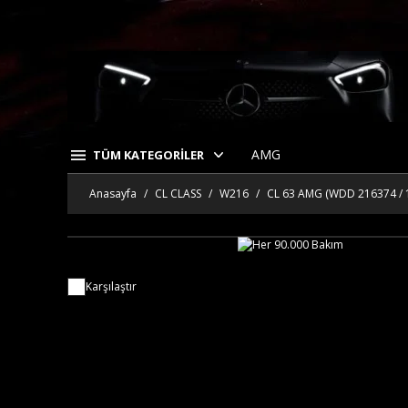
AMG
TÜM KATEGORİLER
Anasayfa
CL CLASS
W216
CL 63 AMG (WDD 216374 / 
Karşılaştır