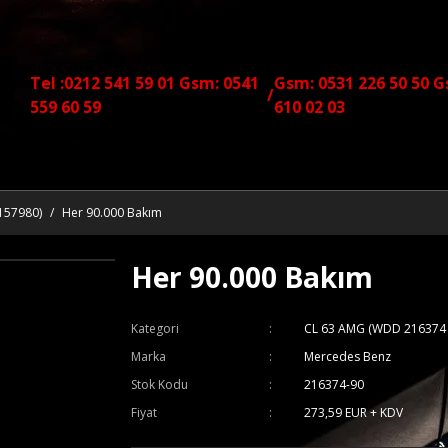
Tel :0212 541 59 01 Gsm: 0541
Gsm: 0531 226 50 50 G
/
559 60 59
610 02 03
157980)
Her 90.000 Bakım
Her 90.000 Bakım
Kategori
CL 63 AMG (WDD 216374 
Marka
Mercedes Benz
Stok Kodu
216374-90
Fiyat
273,59 EUR + KDV