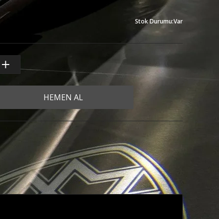
Stok Durumu
:
Var
HEMEN AL