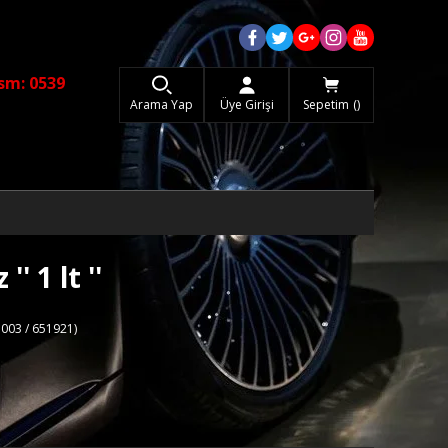
sm: 0539
Arama Yap
Üye Girişi
Sepetim
' 1 lt ''
003 / 651921)