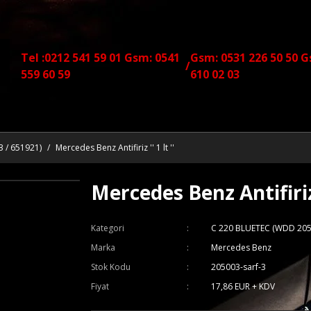
Tel :0212 541 59 01 Gsm: 0541
Gsm: 0531 226 50 50 G
/
559 60 59
610 02 03
 / 651921)
Mercedes Benz Antifiriz '' 1 lt ''
Mercedes Benz Antifiriz '
Kategori
C 220 BLUETEC (WDD 205
Marka
Mercedes Benz
Stok Kodu
205003-sarf-3
Fiyat
17,86 EUR + KDV