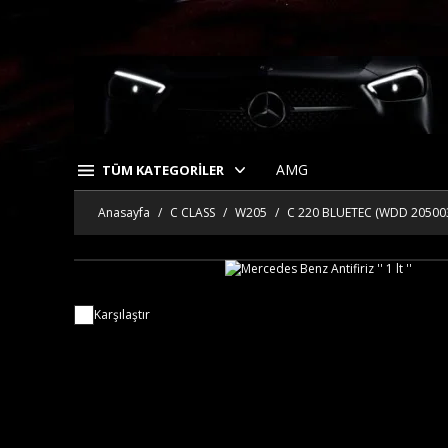
AMG
TÜM KATEGORİLER
Anasayfa
C CLASS
W205
C 220 BLUETEC (WDD 205003
Karşılaştır