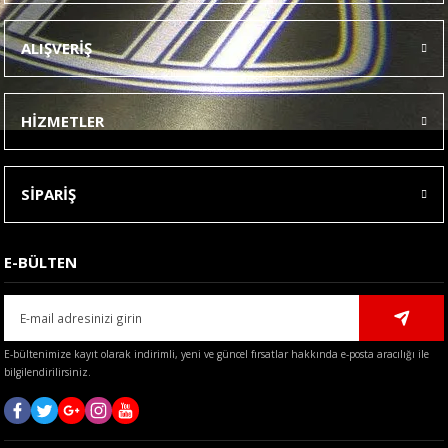
Ürün resmi kalitesiz, bozuk veya görüntülenemiyor.
ALIŞVERİŞ
Ürün açıklamasında eksik bilgiler bulunuyor.
Ürün bilgilerinde hatalar bulunuyor.
HİZMETLER
Ürün fiyatı diğer sitelerden daha pahalı.
Bu ürüne benzer farklı alternatifler olmalı.
SİPARİŞ
E-BÜLTEN
Gönder
E-bültenimize kayıt olarak indirimli, yeni ve güncel fırsatlar hakkında e-posta aracılığı ile
bilgilendirilirsiniz.