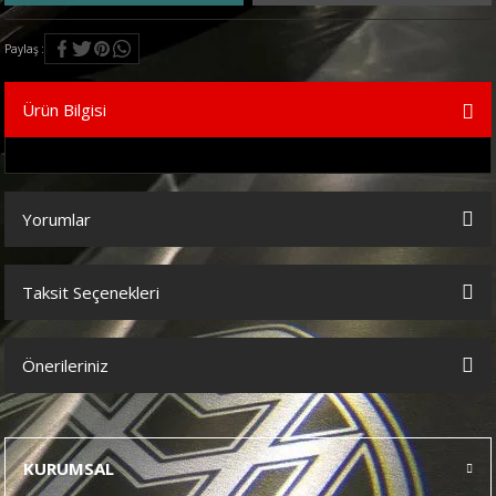
Paylaş
Ürün Bilgisi
Yorumlar
Taksit Seçenekleri
Bu ürüne ilk yorumu siz yapın!
Önerileriniz
Yorum Yaz
Bu ürünün fiyat bilgisi, resim, ürün açıklamalarında ve diğer
konularda yetersiz gördüğünüz noktaları öneri formunu kullanarak
tarafımıza iletebilirsiniz.
KURUMSAL
Görüş ve önerileriniz için teşekkür ederiz.