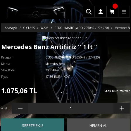
Anasayfa
C CLASS
W205
C 300 4MATIC (WDD 205049 / 274920)
Mercedes Benz
Mercedes Benz Antifiriz '' 1 lt ''
Kategori
C 300 4MATIC (WDD 205049 / 274920)
Marka
Mercedes Benz
Stok Kodu
205049-sarf-3
Fiyat
17,86 EUR + KDV
1.075,06 TL
Stok Durumu
:
Var
Adet
SEPETE EKLE
HEMEN AL