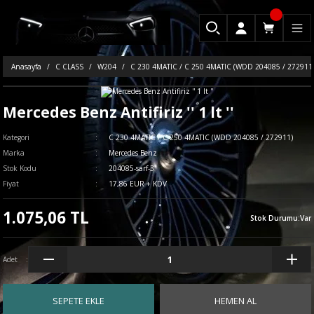
Anasayfa
C CLASS
W204
C 230 4MATIC / C 250 4MATIC (WDD 204085 / 272911
Mercedes Benz Antifiriz '' 1 lt ''
Kategori
C 230 4MATIC / C 250 4MATIC (WDD 204085 / 272911)
Marka
Mercedes Benz
Stok Kodu
204085-sarf-3
Fiyat
17,86 EUR + KDV
1.075,06 TL
Stok Durumu
:
Var
Adet
SEPETE EKLE
HEMEN AL