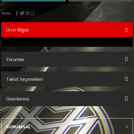
Paylaş
Ürün Bilgisi
Yorumlar
Taksit Seçenekleri
Bu ürüne ilk yorumu siz yapın!
Önerileriniz
Yorum Yaz
Bu ürünün fiyat bilgisi, resim, ürün açıklamalarında ve diğer
konularda yetersiz gördüğünüz noktaları öneri formunu kullanarak
tarafımıza iletebilirsiniz.
KURUMSAL
Görüş ve önerileriniz için teşekkür ederiz.