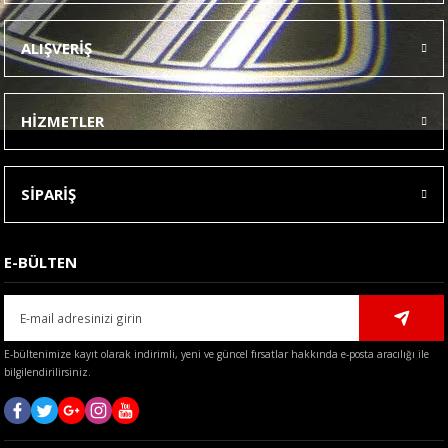
Ürün resmi kalitesiz, bozuk veya görüntülenemiyor.
ALIŞVERİŞ
Ürün açıklamasında eksik bilgiler bulunuyor.
Ürün bilgilerinde hatalar bulunuyor.
HİZMETLER
Ürün fiyatı diğer sitelerden daha pahalı.
Bu ürüne benzer farklı alternatifler olmalı.
SİPARİŞ
E-BÜLTEN
Gönder
E-bültenimize kayıt olarak indirimli, yeni ve güncel fırsatlar hakkında e-posta aracılığı ile
bilgilendirilirsiniz.