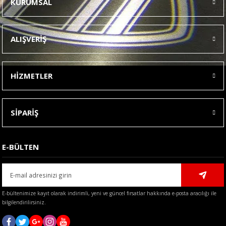
KURUMSAL
Görüş ve önerileriniz için teşekkür ederiz.
Ürün resmi kalitesiz, bozuk veya görüntülenemiyor.
ALIŞVERİŞ
Ürün açıklamasında eksik bilgiler bulunuyor.
Ürün bilgilerinde hatalar bulunuyor.
HİZMETLER
Ürün fiyatı diğer sitelerden daha pahalı.
Bu ürüne benzer farklı alternatifler olmalı.
SİPARİŞ
E-BÜLTEN
Gönder
E-bültenimize kayıt olarak indirimli, yeni ve güncel fırsatlar hakkında e-posta aracılığı ile
bilgilendirilirsiniz.