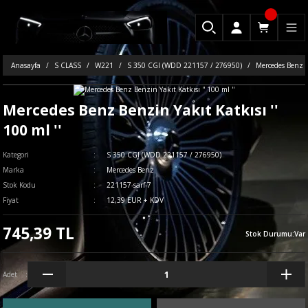
Anasayfa
S CLASS
W221
S 350 CGI (WDD 221157 / 276950)
Mercedes Benz Be
Mercedes Benz Benzin Yakıt Katkısı ''
100 ml ''
Kategori
S 350 CGI (WDD 221157 / 276950)
Marka
Mercedes Benz
Stok Kodu
221157-sarf-7
Fiyat
12,39 EUR + KDV
745,39 TL
Stok Durumu
:
Var
Adet