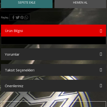
SEPETE EKLE
HEMEN AL
Paylaş
Ürün Bilgisi
Yorumlar
Taksit Seçenekleri
Bu ürüne ilk yorumu siz yapın!
Önerileriniz
Yorum Yaz
Bu ürünün fiyat bilgisi, resim, ürün açıklamalarında ve diğer
konularda yetersiz gördüğünüz noktaları öneri formunu kullanarak
tarafımıza iletebilirsiniz.