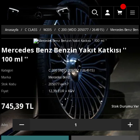
Anasayfa
C CLASS
W205
C 200 (WDD 205077 / 264915)
Mercedes Benz Benzin
Mercedes Benz Benzin Yakıt Katkısı ''
100 ml ''
Kategori
C 200 (WDD 205077 / 264915)
Marka
Mercedes Benz
Stok Kodu
205077-sarf-7
Fiyat
12,39 EUR + KDV
745,39 TL
Stok Durumu
:
Var
Adet