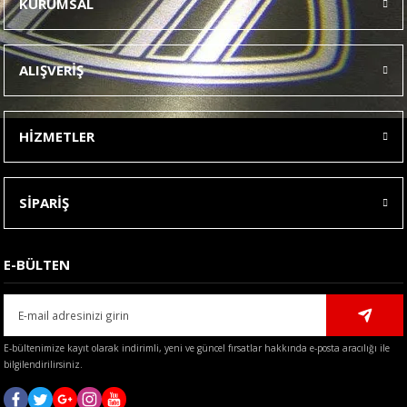
KURUMSAL
Görüş ve önerileriniz için teşekkür ederiz.
Ürün resmi kalitesiz, bozuk veya görüntülenemiyor.
ALIŞVERİŞ
Ürün açıklamasında eksik bilgiler bulunuyor.
Ürün bilgilerinde hatalar bulunuyor.
HİZMETLER
Ürün fiyatı diğer sitelerden daha pahalı.
Bu ürüne benzer farklı alternatifler olmalı.
SİPARİŞ
E-BÜLTEN
Gönder
E-bültenimize kayıt olarak indirimli, yeni ve güncel fırsatlar hakkında e-posta aracılığı ile
bilgilendirilirsiniz.