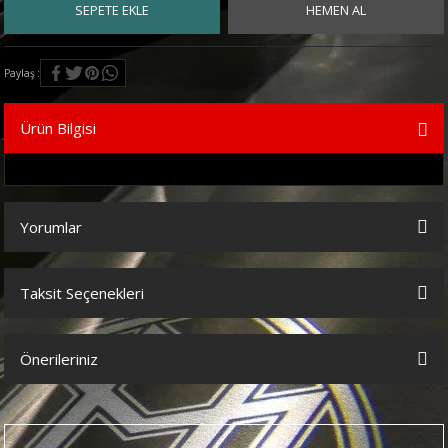
SEPETE EKLE
HEMEN AL
Paylaş
Ürün Bilgisi
Yorumlar
Taksit Seçenekleri
Bu ürüne ilk yorumu siz yapın!
Önerileriniz
Yorum Yaz
Bu ürünün fiyat bilgisi, resim, ürün açıklamalarında ve diğer
konularda yetersiz gördüğünüz noktaları öneri formunu kullanarak
tarafımıza iletebilirsiniz.