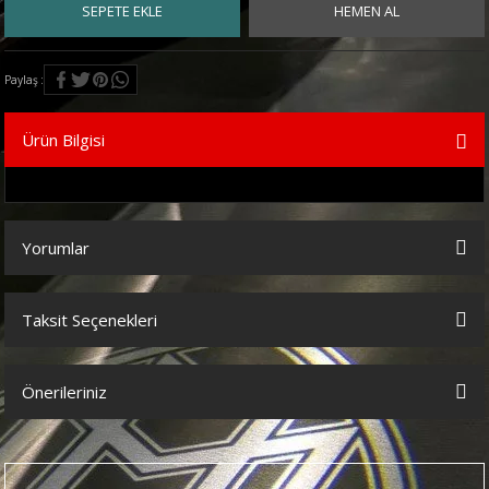
SEPETE EKLE
HEMEN AL
Paylaş
Ürün Bilgisi
Yorumlar
Taksit Seçenekleri
Bu ürüne ilk yorumu siz yapın!
Önerileriniz
Yorum Yaz
Bu ürünün fiyat bilgisi, resim, ürün açıklamalarında ve diğer
konularda yetersiz gördüğünüz noktaları öneri formunu kullanarak
tarafımıza iletebilirsiniz.