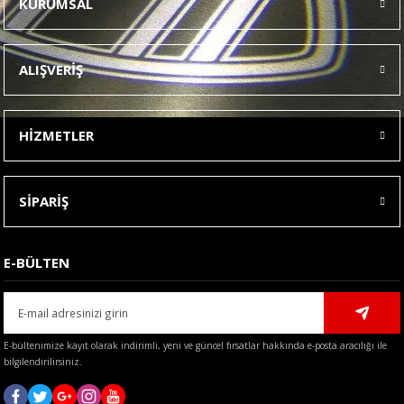
KURUMSAL
Görüş ve önerileriniz için teşekkür ederiz.
Ürün resmi kalitesiz, bozuk veya görüntülenemiyor.
ALIŞVERİŞ
Ürün açıklamasında eksik bilgiler bulunuyor.
Ürün bilgilerinde hatalar bulunuyor.
HİZMETLER
Ürün fiyatı diğer sitelerden daha pahalı.
Bu ürüne benzer farklı alternatifler olmalı.
SİPARİŞ
E-BÜLTEN
Gönder
E-bültenimize kayıt olarak indirimli, yeni ve güncel fırsatlar hakkında e-posta aracılığı ile
bilgilendirilirsiniz.