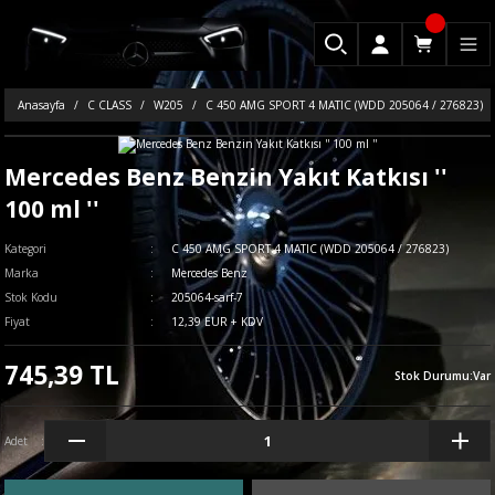
Anasayfa
C CLASS
W205
C 450 AMG SPORT 4 MATIC (WDD 205064 / 276823)
Mercedes Benz Benzin Yakıt Katkısı ''
100 ml ''
Kategori
C 450 AMG SPORT 4 MATIC (WDD 205064 / 276823)
Marka
Mercedes Benz
Stok Kodu
205064-sarf-7
Fiyat
12,39 EUR + KDV
745,39 TL
Stok Durumu
:
Var
Adet