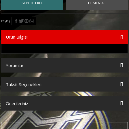
SEPETE EKLE
HEMEN AL
Paylaş
Ürün Bilgisi
Yorumlar
Taksit Seçenekleri
Bu ürüne ilk yorumu siz yapın!
Önerileriniz
Yorum Yaz
Bu ürünün fiyat bilgisi, resim, ürün açıklamalarında ve diğer
konularda yetersiz gördüğünüz noktaları öneri formunu kullanarak
tarafımıza iletebilirsiniz.