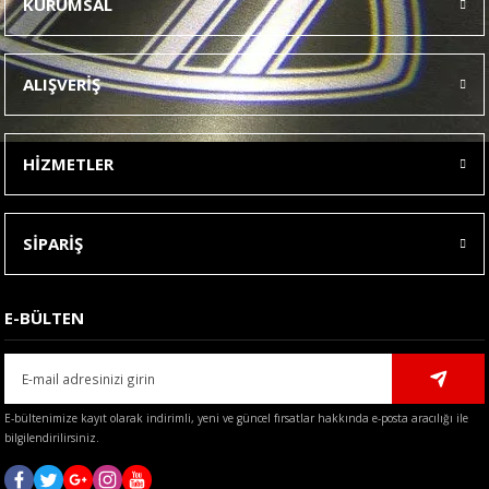
KURUMSAL
Görüş ve önerileriniz için teşekkür ederiz.
Ürün resmi kalitesiz, bozuk veya görüntülenemiyor.
ALIŞVERİŞ
Ürün açıklamasında eksik bilgiler bulunuyor.
Ürün bilgilerinde hatalar bulunuyor.
HİZMETLER
Ürün fiyatı diğer sitelerden daha pahalı.
Bu ürüne benzer farklı alternatifler olmalı.
SİPARİŞ
E-BÜLTEN
Gönder
E-bültenimize kayıt olarak indirimli, yeni ve güncel fırsatlar hakkında e-posta aracılığı ile
bilgilendirilirsiniz.