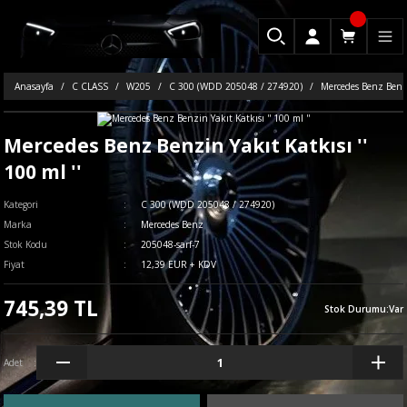
Anasayfa
C CLASS
W205
C 300 (WDD 205048 / 274920)
Mercedes Benz Benzin
Mercedes Benz Benzin Yakıt Katkısı ''
100 ml ''
Kategori
C 300 (WDD 205048 / 274920)
Marka
Mercedes Benz
Stok Kodu
205048-sarf-7
Fiyat
12,39 EUR + KDV
745,39 TL
Stok Durumu
:
Var
Adet