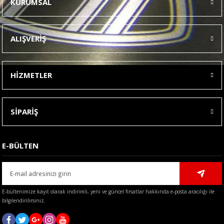
KURUMSAL
Görüş ve önerileriniz için teşekkür ederiz.
Ürün resmi kalitesiz, bozuk veya görüntülenemiyor.
ALIŞVERİŞ
Ürün açıklamasında eksik bilgiler bulunuyor.
Ürün bilgilerinde hatalar bulunuyor.
HİZMETLER
Ürün fiyatı diğer sitelerden daha pahalı.
Bu ürüne benzer farklı alternatifler olmalı.
SİPARİŞ
E-BÜLTEN
Gönder
E-bültenimize kayıt olarak indirimli, yeni ve güncel fırsatlar hakkında e-posta aracılığı ile
bilgilendirilirsiniz.