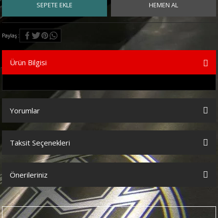
SEPETE EKLE
HEMEN AL
Paylaş
Ürün Bilgisi
Yorumlar
Taksit Seçenekleri
Bu ürüne ilk yorumu siz yapın!
Önerileriniz
Yorum Yaz
Bu ürünün fiyat bilgisi, resim, ürün açıklamalarında ve diğer
konularda yetersiz gördüğünüz noktaları öneri formunu kullanarak
tarafımıza iletebilirsiniz.