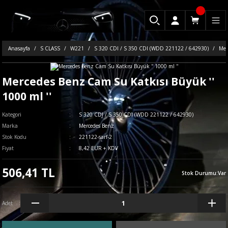
Anasayfa
S CLASS
W221
S 320 CDI / S 350 CDI (WDD 221122 / 642930)
Mer
Mercedes Benz Cam Su Katkısı Büyük ''
1000 ml ''
Kategori
S 320 CDI / S 350 CDI (WDD 221122 / 642930)
Marka
Mercedes Benz
Stok Kodu
221122-sarf-2
Fiyat
8,42 EUR + KDV
506,41 TL
Stok Durumu
:
Var
Adet