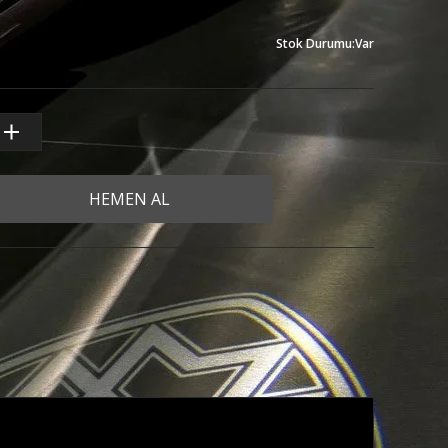
Stok Durumu
:
Var
HEMEN AL