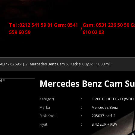
Tel :0212 541 59 01 Gsm: 0541
Gsm: 0531 226 50 50 G
/
559 60 59
610 02 03
037 / 626951)
Mercedes Benz Cam Su Katkısı Büyük '' 1000 ml ''
Mercedes Benz Cam Su K
Kategori
C 200 BLUETEC / D (WDD 
Marka
Mercedes Benz
Stok Kodu
205037-sarf-2
Fiyat
8,42 EUR + KDV