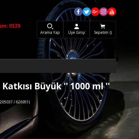
sm: 0539
Arama Yap
Üye Girişi
Sepetim
atkısı Büyük '' 1000 ml ''
205037 / 626951)