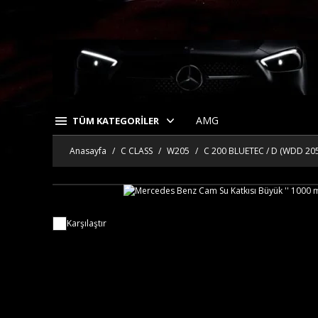
AMG
TÜM KATEGORİLER
Anasayfa
C CLASS
W205
C 200 BLUETEC / D (WDD 205
Karşılaştır